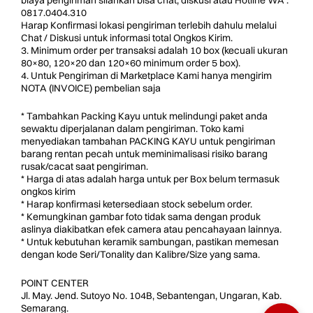
0817.0404.310
Harap Konfirmasi lokasi pengiriman terlebih dahulu melalui
Chat / Diskusi untuk informasi total Ongkos Kirim.
3. Minimum order per transaksi adalah 10 box (kecuali ukuran
80×80, 120×20 dan 120×60 minimum order 5 box).
4. Untuk Pengiriman di Marketplace Kami hanya mengirim
NOTA (INVOICE) pembelian saja
* Tambahkan Packing Kayu untuk melindungi paket anda
sewaktu diperjalanan dalam pengiriman. Toko kami
menyediakan tambahan PACKING KAYU untuk pengiriman
barang rentan pecah untuk meminimalisasi risiko barang
rusak/cacat saat pengiriman.
* Harga di atas adalah harga untuk per Box belum termasuk
ongkos kirim
* Harap konfirmasi ketersediaan stock sebelum order.
* Kemungkinan gambar foto tidak sama dengan produk
aslinya diakibatkan efek camera atau pencahayaan lainnya.
* Untuk kebutuhan keramik sambungan, pastikan memesan
dengan kode Seri/Tonality dan Kalibre/Size yang sama.
POINT CENTER
Jl. May. Jend. Sutoyo No. 104B, Sebantengan, Ungaran, Kab.
Semarang.