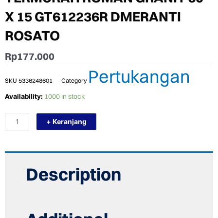
X 15 GT612236R DMERANTI
ROSATO
Rp
177.000
Pertukangan
SKU
5336248601
Category
TERMURAH
Availability:
1000 in stock
ROMAN
GRANIT
+ Keranjang
60
X
15
GT612236R
DMERANTI
ROSATO
Description
quantity