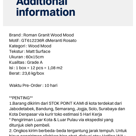
Additional
information
Brand : Roman Granit Wood Mood
Motif : GT612236R dMeranti Rosato
Kategori : Wood Mood
Tekstur : Matt Surface
Ukuran : 60x15cm
Kualitas : Grade A
Isi : 1 box = 12 pcs = 1,08 m2
Berat : 23,6 kg/box
Waktu Pre-Order : 10 hari
**PENTING**
1.Barang dikirim dari STOK POINT KAMI di kota terdekat dari
Jabodetabek, Bandung, Semarang, Jogja, Solo, Surabaya dan
Kota Denpasar via kurir toko estimasi 5 Hari Kerja
* Pengiriman Luar Kota & Luar Pulau via ekspedisi yang
ditunjuk oleh pembeli.
2. Ongkos kirim berbeda-beda tergantung jarak tempuh. Untuk
biaya pengiriman silahkan bisa chat, diskusi atau Hotline WA :