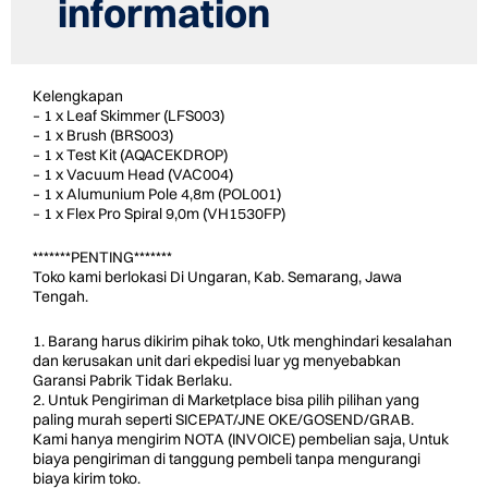
information
Kelengkapan
– 1 x Leaf Skimmer (LFS003)
– 1 x Brush (BRS003)
– 1 x Test Kit (AQACEKDROP)
– 1 x Vacuum Head (VAC004)
– 1 x Alumunium Pole 4,8m (POL001)
– 1 x Flex Pro Spiral 9,0m (VH1530FP)
*******PENTING*******
Toko kami berlokasi Di Ungaran, Kab. Semarang, Jawa
Tengah.
1. Barang harus dikirim pihak toko, Utk menghindari kesalahan
dan kerusakan unit dari ekpedisi luar yg menyebabkan
Garansi Pabrik Tidak Berlaku.
2. Untuk Pengiriman di Marketplace bisa pilih pilihan yang
paling murah seperti SICEPAT/JNE OKE/GOSEND/GRAB.
Kami hanya mengirim NOTA (INVOICE) pembelian saja, Untuk
biaya pengiriman di tanggung pembeli tanpa mengurangi
biaya kirim toko.