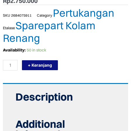
Rp
2.750.000
Pertukangan
SKU
2684075911
Category
Sparepart Kolam
Etalase
Renang
TERMURAH
Availability:
50 in stock
POOLBOY
PAKET
+ Keranjang
PERALATAN
KOLAM
RENANG
POOL
2
quantity
Description
Additional