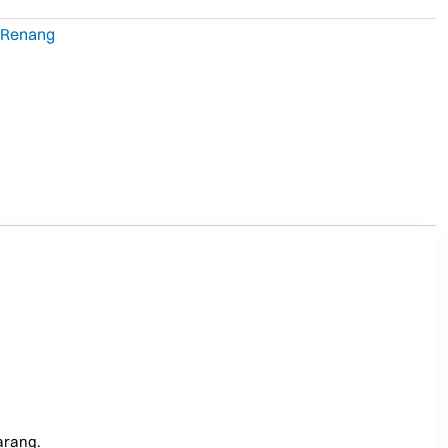
 Renang
arang.