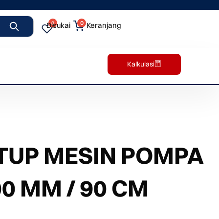
0
0
Disukai
Keranjang
Kalkulasi
TUP MESIN POMPA
0 MM / 90 CM