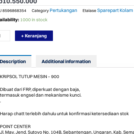
p
10.550.000
Pertukangan
Sparepart Kolam
U
8596868354
Category
Etalase
RMURAH
ilability:
1000 in stock
NA
TUP
+ Keranjang
SIN
MPA
LAM
NANG
Description
Additional information
0
M
KRIPSOL TUTUP MESIN – 900
M
Dibuat dari FRP, diperkuat dengan baja,
ntity
termasuk engsel dan mekanisme kunci.
.
Harap chatt terlebih dahulu untuk konfirmasi ketersediaan stok
POINT CENTER
Jl. May. Jend. Sutoyo No. 104B, Sebantengan, Ungaran, Kab. Sem