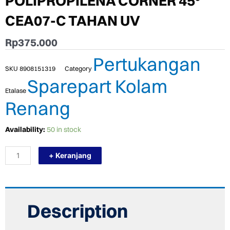
POLIPROPILENA CORNER 45°
CEA07-C TAHAN UV
Rp
375.000
Pertukangan
SKU
8908151319
Category
Sparepart Kolam
Etalase
Renang
TERMURAH
Availability:
50 in stock
PINA
GRATING
+ Keranjang
-
POLIPROPILENA
CORNER
45°
CEA07-
C
Description
TAHAN
UV