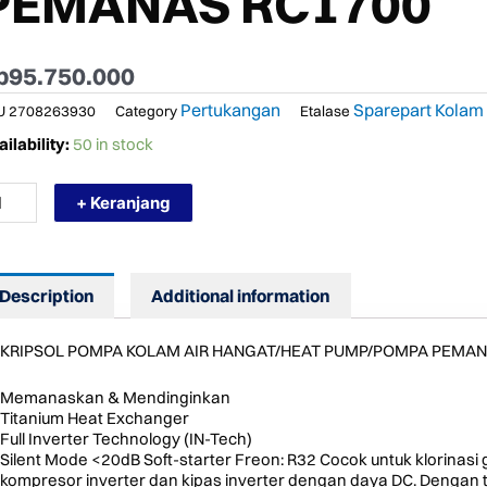
PEMANAS RC1700
p
95.750.000
Pertukangan
Sparepart Kolam
U
2708263930
Category
Etalase
RMURAH
ilability:
50 in stock
IPSOL
MPA
+ Keranjang
LAM
R
NGAT/HEAT
MP/POMPA
MANAS
Description
Additional information
1700
ntity
KRIPSOL POMPA KOLAM AIR HANGAT/HEAT PUMP/POMPA PEMAN
Memanaskan & Mendinginkan
Titanium Heat Exchanger
Full Inverter Technology (IN-Tech)
Silent Mode <20dB Soft-starter Freon: R32 Cocok untuk klorinas
kompresor inverter dan kipas inverter dengan daya DC. Dengan 