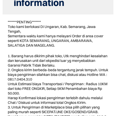
information
*******PENTING*******
Toko kami berlokasi Di Ungaran, Kab. Semarang, Jawa
Tengah,
Sementara waktu kami hanya melayani Order di area cover
seperti KOTA SEMARANG, UNGARAN, AMBARAWA,
SALATIGA DAN MAGELANG.
1. Barang harus dikirim pihak toko, Utk menghindari kesalahan
dan kerusakan unit dari ekpedisi luar yg menyebabkan
Garansi Pabrik Tidak Berlaku.
2. Ongkos kirim berbeda-beda tergantung jarak tempuh. Untuk
biaya pengiriman silahkan bisa chat, diskusi atau Hotline WA :
0817.0404.310
Untuk Estimasi biaya Transportasi / Pengiriman : Radius 10KM
dari toko FREE ONGKIR, Setiap 5KM Penambahan biaya Rp
50.000.
Harap Konfirmasi lokasi pengiriman terlebih dahulu melalui
Chat / Diskusi untuk informasi total Ongkos Kirim.
3. Untuk Pengiriman di Marketplace bisa pilih pilihan yang
paling murah seperti SICEPAT/JNE OKE/GOSEND/GRAB.