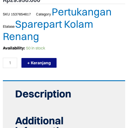
Pertukangan
SKU
1537654617
Category
Sparepart Kolam
Etalase
Renang
TERMURAH
Availability:
50 in stock
KRIPSOL
POMPA
+ Keranjang
KA
3"
450B
T
(4
1/2HP
Description
;
4,30KW)
TIGA
FASE
quantity
Additional