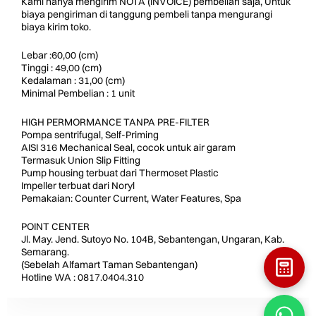
Kami hanya mengirim NOTA (INVOICE) pembelian saja, Untuk
biaya pengiriman di tanggung pembeli tanpa mengurangi
biaya kirim toko.
Lebar :60,00 (cm)
Tinggi : 49,00 (cm)
Kedalaman : 31,00 (cm)
Minimal Pembelian : 1 unit
HIGH PERMORMANCE TANPA PRE-FILTER
Pompa sentrifugal, Self-Priming
AISI 316 Mechanical Seal, cocok untuk air garam
Termasuk Union Slip Fitting
Pump housing terbuat dari Thermoset Plastic
Impeller terbuat dari Noryl
Pemakaian: Counter Current, Water Features, Spa
POINT CENTER
Jl. May. Jend. Sutoyo No. 104B, Sebantengan, Ungaran, Kab.
Semarang.
(Sebelah Alfamart Taman Sebantengan)
Hotline WA : 0817.0404.310