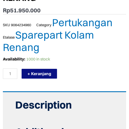
Rp
51.950.000
Pertukangan
SKU
9064234960
Category
Sparepart Kolam
Etalase
Renang
TERMURAH
Availability:
1000 in stock
KRIPSOL
KIT
+ Keranjang
SENSOR
CL
KLORIN
BEBAS
GARAM
RENDAH
Description
KOLAM
RENANG
quantity