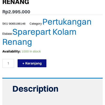
RENANG
Rp
2.995.000
Pertukangan
SKU
9065186146
Category
Sparepart Kolam
Etalase
Renang
TERMURAH
Availability:
1000 in stock
KRIPSOL
FLOW
+ Keranjang
SWITCH
PRO
KLORINATOR
GARAM
RENDAH
KOLAM
Description
RENANG
quantity