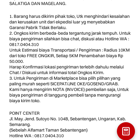
SALATIGA DAN MAGELANG.
1. Barang harus dikirim pihak toko, Utk menghindari kesalahan
dan kerusakan unit dari ekpedisi luar yg menyebabkan
Garansi Pabrik Tidak Berlaku.
2. Ongkos kirim berbeda-beda tergantung jarak tempuh. Untuk
biaya pengiriman silahkan bisa chat, diskusi atau Hotline WA :
0817.0404.310
Untuk Estimasi biaya Transportasi / Pengiriman : Radius 10KM
dari toko FREE ONGKIR, Setiap 5KM Penambahan biaya Rp
50.000.
Harap Konfirmasi lokasi pengiriman terlebih dahulu melalui
Chat / Diskusi untuk informasi total Ongkos Kirim.
3. Untuk Pengiriman di Marketplace bisa pilih pilihan yang
paling murah seperti SICEPAT/JNE OKE/GOSEND/GRAB.
Kami hanya mengirim NOTA (INVOICE) pembelian saja, Untuk
biaya pengiriman di tanggung pembeli tanpa mengurangi
biaya kirim toko.
POINT CENTER
Jl. May. Jend. Sutoyo No. 104B, Sebantengan, Ungaran, Kab.
Semarang.
(Sebelah Alfamart Taman Sebantengan)
Hotline WA : 0817.0404.310