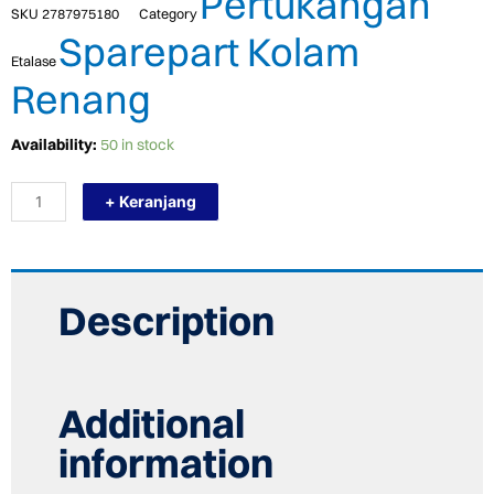
Pertukangan
SKU
2787975180
Category
Sparepart Kolam
Etalase
Renang
TERMURAH
Availability:
50 in stock
BEHNCKE
RCD-
+ Keranjang
CFB-
AVP-
50
AISI316
MAINDRAIN
COVER
Description
KOLAM
RENANG
quantity
Additional
information