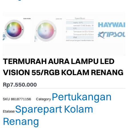
TERMURAH AURA LAMPU LED
VISION 55/RGB KOLAM RENANG
Rp
7.550.000
Pertukangan
SKU
8618771156
Category
Sparepart Kolam
Etalase
Renang