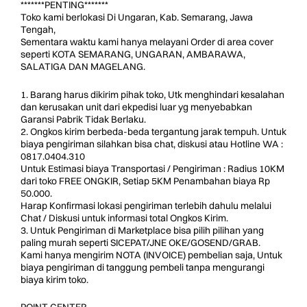
*******PENTING*******
Toko kami berlokasi Di Ungaran, Kab. Semarang, Jawa
Tengah,
Sementara waktu kami hanya melayani Order di area cover
seperti KOTA SEMARANG, UNGARAN, AMBARAWA,
SALATIGA DAN MAGELANG.
1. Barang harus dikirim pihak toko, Utk menghindari kesalahan
dan kerusakan unit dari ekpedisi luar yg menyebabkan
Garansi Pabrik Tidak Berlaku.
2. Ongkos kirim berbeda-beda tergantung jarak tempuh. Untuk
biaya pengiriman silahkan bisa chat, diskusi atau Hotline WA :
0817.0404.310
Untuk Estimasi biaya Transportasi / Pengiriman : Radius 10KM
dari toko FREE ONGKIR, Setiap 5KM Penambahan biaya Rp
50.000.
Harap Konfirmasi lokasi pengiriman terlebih dahulu melalui
Chat / Diskusi untuk informasi total Ongkos Kirim.
3. Untuk Pengiriman di Marketplace bisa pilih pilihan yang
paling murah seperti SICEPAT/JNE OKE/GOSEND/GRAB.
Kami hanya mengirim NOTA (INVOICE) pembelian saja, Untuk
biaya pengiriman di tanggung pembeli tanpa mengurangi
biaya kirim toko.
POINT CENTER