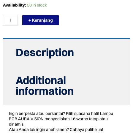
TERMURAH
Availability:
50 in stock
AURA
LAMPU
+ Keranjang
LED
VISION
55/RGB
KOLAM
RENANG
quantity
Description
Additional
information
Ingin berpesta atau bersantai? Pilih suasana hati! Lampu
RGB AURA VISION menyediakan 16 warna tetap atau
dinamis.
Atau Anda tak ingin aneh-aneh? Cahaya putih kuat