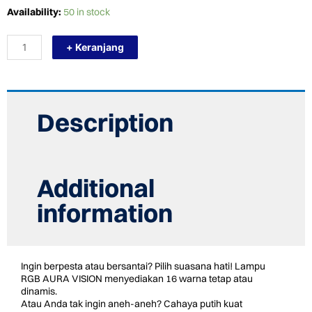
TERMURAH
Availability:
50 in stock
AURA
LAMPU
+ Keranjang
LED
VISION
30/RGB
KOLAM
RENANG
quantity
Description
Additional
information
Ingin berpesta atau bersantai? Pilih suasana hati! Lampu
RGB AURA VISION menyediakan 16 warna tetap atau
dinamis.
Atau Anda tak ingin aneh-aneh? Cahaya putih kuat