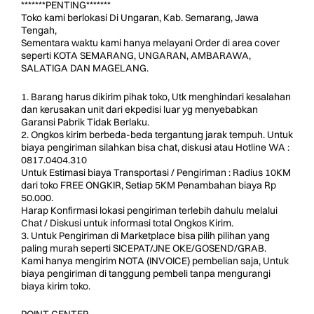
*******PENTING*******
Toko kami berlokasi Di Ungaran, Kab. Semarang, Jawa
Tengah,
Sementara waktu kami hanya melayani Order di area cover
seperti KOTA SEMARANG, UNGARAN, AMBARAWA,
SALATIGA DAN MAGELANG.
1. Barang harus dikirim pihak toko, Utk menghindari kesalahan
dan kerusakan unit dari ekpedisi luar yg menyebabkan
Garansi Pabrik Tidak Berlaku.
2. Ongkos kirim berbeda-beda tergantung jarak tempuh. Untuk
biaya pengiriman silahkan bisa chat, diskusi atau Hotline WA :
0817.0404.310
Untuk Estimasi biaya Transportasi / Pengiriman : Radius 10KM
dari toko FREE ONGKIR, Setiap 5KM Penambahan biaya Rp
50.000.
Harap Konfirmasi lokasi pengiriman terlebih dahulu melalui
Chat / Diskusi untuk informasi total Ongkos Kirim.
3. Untuk Pengiriman di Marketplace bisa pilih pilihan yang
paling murah seperti SICEPAT/JNE OKE/GOSEND/GRAB.
Kami hanya mengirim NOTA (INVOICE) pembelian saja, Untuk
biaya pengiriman di tanggung pembeli tanpa mengurangi
biaya kirim toko.
POINT CENTER