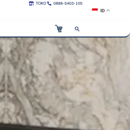
TOKO
0888-5403-105
ID
Cart