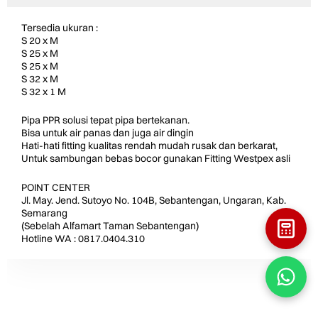
Tersedia ukuran :
S 20 x M
S 25 x M
S 25 x M
S 32 x M
S 32 x 1 M
Pipa PPR solusi tepat pipa bertekanan.
Bisa untuk air panas dan juga air dingin
Hati-hati fitting kualitas rendah mudah rusak dan berkarat,
Untuk sambungan bebas bocor gunakan Fitting Westpex asli
POINT CENTER
Jl. May. Jend. Sutoyo No. 104B, Sebantengan, Ungaran, Kab.
Semarang
(Sebelah Alfamart Taman Sebantengan)
Hotline WA : 0817.0404.310