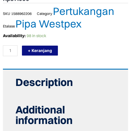
Pertukangan
SKU
1588962206
Category
Pipa Westpex
Etalase
TERMURAH
Availability:
98 in stock
WESTPEX
S32
+ Keranjang
X
3/4M
(SOCK
DL
1"
X
Description
3/4")
FITTING
PPR
quantity
Additional
information