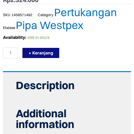
Pertukangan
SKU
1458571492
Category
Pipa Westpex
Etalase
TERMURAH
Availability:
499 in stock
WESTPEX
ALAT
+ Keranjang
EXPANDER
PIPA
PEX
/
PIPA
EXPANDER
Description
AIR
PANAS
quantity
Additional
information