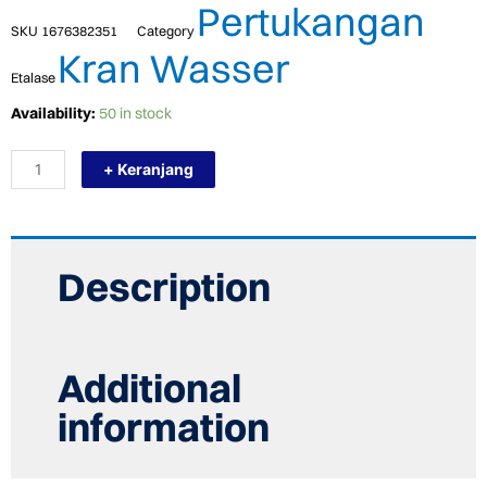
Pertukangan
SKU
1676382351
Category
Kran Wasser
Etalase
TERMURAH
Availability:
50 in stock
WASSER
RSS-
+ Keranjang
004
(M)
Kepala
Shower
Plus
Musik
Description
HEAD
SHOWER
MUSIC
quantity
Additional
information