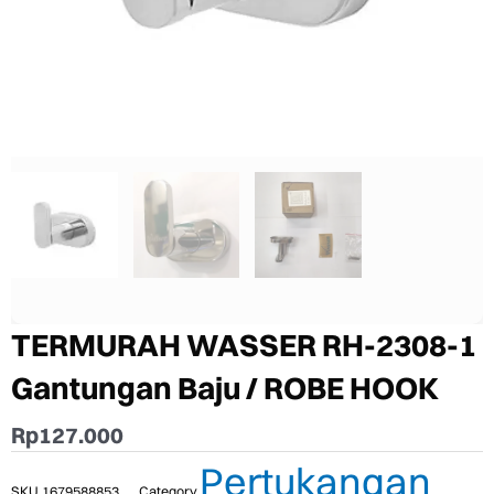
TERMURAH WASSER RH-2308-1
Gantungan Baju / ROBE HOOK
Rp
127.000
Pertukangan
SKU
1679588853
Category