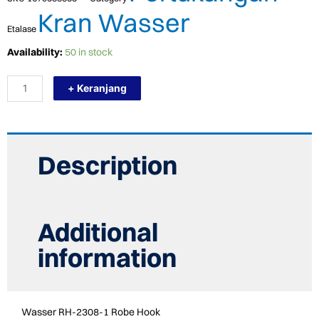
Kran Wasser
Etalase
TERMURAH
Availability:
50 in stock
WASSER
RH-
+ Keranjang
2308-
1
Gantungan
Baju
/
ROBE
Description
HOOK
quantity
Additional
information
Wasser RH-2308-1 Robe Hook