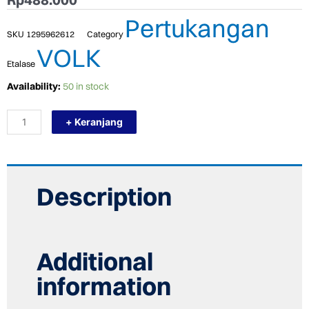
Pertukangan
SKU
1295962612
Category
VOLK
Etalase
TERMURAH
Availability:
50 in stock
VOLK
WLA8050B
+ Keranjang
KITCHEN
SINK
BAK
CUCI
PIRING
SAYAP
Description
quantity
Additional
information