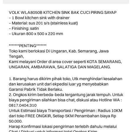
VOLK WLA8050B KITCHEN SINK BAK CUCI PIRING SAYAP
– 1 Bowl kitchen sink with drainer
– Material: sus 201 s/s (stainless kuat)
– Finishing: satin
– Ukuran 800 x 500 x 220 mm
*******PENTING*******
Toko kami berlokasi Di Ungaran, Kab. Semarang, Jawa
Tengah,
Kami melayani Order di area cover seperti KOTA SEMARANG,
UNGARAN, AMBARAWA, SALATIGA DAN MAGELANG.
1. Barang harus dikirim pihak toko, Utk menghindari kesalahan
dan kerusakan unit dari ekpedisi luar yg menyebabkan
Garansi Pabrik Tidak Berlaku.
2. Ongkos kirim berbeda-beda tergantung jarak tempuh. Untuk
biaya pengiriman silahkan bisa chat, diskusi atau Hotline WA :
0817.0404.310
Untuk Estimasi biaya Transportasi / Pengiriman : Radius 10KM
dari toko FREE ONGKIR, Setiap 5KM Penambahan biaya Rp
50.000.
Harap Konfirmasi lokasi pengiriman terlebih dahulu melalui
Chat / Diskusi untuk informasi total Ongkos Kirim.