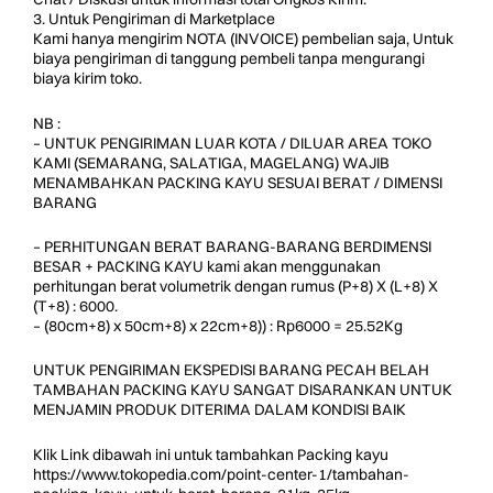
3. Untuk Pengiriman di Marketplace
Kami hanya mengirim NOTA (INVOICE) pembelian saja, Untuk
biaya pengiriman di tanggung pembeli tanpa mengurangi
biaya kirim toko.
NB :
– UNTUK PENGIRIMAN LUAR KOTA / DILUAR AREA TOKO
KAMI (SEMARANG, SALATIGA, MAGELANG) WAJIB
MENAMBAHKAN PACKING KAYU SESUAI BERAT / DIMENSI
BARANG
– PERHITUNGAN BERAT BARANG-BARANG BERDIMENSI
BESAR + PACKING KAYU kami akan menggunakan
perhitungan berat volumetrik dengan rumus (P+8) X (L+8) X
(T+8) : 6000.
– (80cm+8) x 50cm+8) x 22cm+8)) : Rp6000 = 25.52Kg
UNTUK PENGIRIMAN EKSPEDISI BARANG PECAH BELAH
TAMBAHAN PACKING KAYU SANGAT DISARANKAN UNTUK
MENJAMIN PRODUK DITERIMA DALAM KONDISI BAIK
Klik Link dibawah ini untuk tambahkan Packing kayu
https://www.tokopedia.com/point-center-1/tambahan-