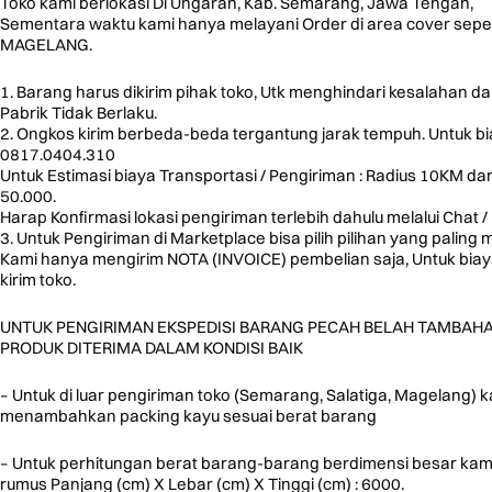
Toko kami berlokasi Di Ungaran, Kab. Semarang, Jawa Tengah,
Sementara waktu kami hanya melayani Order di area cover s
MAGELANG.
1. Barang harus dikirim pihak toko, Utk menghindari kesalahan d
Pabrik Tidak Berlaku.
2. Ongkos kirim berbeda-beda tergantung jarak tempuh. Untuk biay
0817.0404.310
Untuk Estimasi biaya Transportasi / Pengiriman : Radius 10KM 
50.000.
Harap Konfirmasi lokasi pengiriman terlebih dahulu melalui Chat / 
3. Untuk Pengiriman di Marketplace bisa pilih pilihan yang pal
Kami hanya mengirim NOTA (INVOICE) pembelian saja, Untuk bia
kirim toko.
UNTUK PENGIRIMAN EKSPEDISI BARANG PECAH BELAH TAMBAH
PRODUK DITERIMA DALAM KONDISI BAIK
– Untuk di luar pengiriman toko (Semarang, Salatiga, Magelang) k
menambahkan packing kayu sesuai berat barang
– Untuk perhitungan berat barang-barang berdimensi besar ka
rumus Panjang (cm) X Lebar (cm) X Tinggi (cm) : 6000.