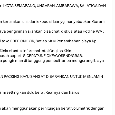
eperti KOTA SEMARANG, UNGARAN, AMBARAWA, SALATIGA DAN
an kerusakan unit dari ekpedisi luar yg menyebabkan Garansi
a pengiriman silahkan bisa chat, diskusi atau Hotline WA :
dari toko FREE ONGKIR, Setiap 5KM Penambahan biaya Rp
Diskusi untuk informasi total Ongkos Kirim.
ing murah seperti SICEPAT/JNE OKE/GOSEND/GRAB.
ya pengiriman di tanggung pembeli tanpa mengurangi biaya
AN PACKING KAYU SANGAT DISARANKAN UNTUK MENJAMIN
ami setting kan dulu berat Real nya dan harus
mi akan menggunakan perhitungan berat volumetrik dengan