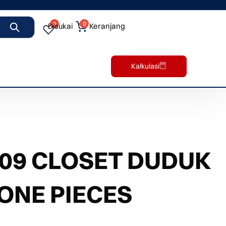
0
0
Disukai
Keranjang
Kalkulasi
09 CLOSET DUDUK
ONE PIECES