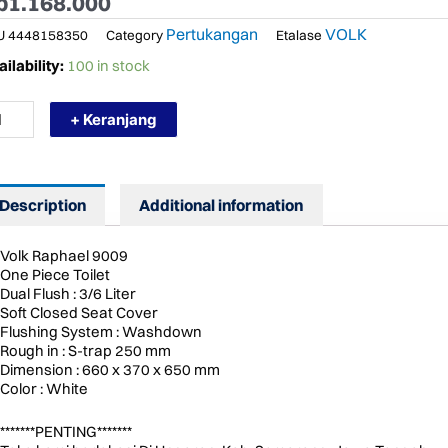
p
1.168.000
Pertukangan
VOLK
U
4448158350
Category
Etalase
RMURAH
ilability:
100 in stock
LK
09
+ Keranjang
OSET
DUK
NOBLOK
TIH
Description
Additional information
E
ECES
ntity
Volk Raphael 9009
One Piece Toilet
Dual Flush : 3/6 Liter
Soft Closed Seat Cover
Flushing System : Washdown
Rough in : S-trap 250 mm
Dimension : 660 x 370 x 650 mm
Color : White
*******PENTING*******