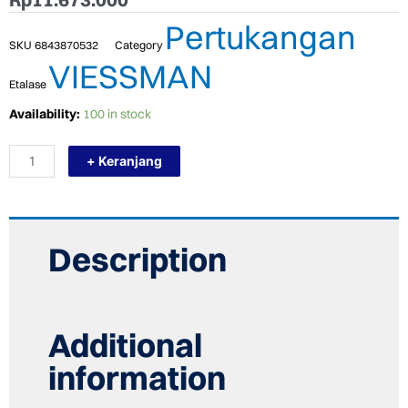
Pertukangan
SKU
6843870532
Category
VIESSMAN
Etalase
TERMURAH
Availability:
100 in stock
VIESSMANN
R/O
+ Keranjang
WATER
PURIFIER
-
VITOPURE
S4-
RO-
Description
U
PEMURNI
AIR
quantity
Additional
information