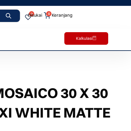
0
0
Disukai
Keranjang
Kalkulasi
OSAICO 30 X 30
XI WHITE MATTE