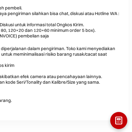
leh pembeli.
a pengiriman silahkan bisa chat, diskusi atau Hotline WA :
Diskusi untuk informasi total Ongkos Kirim.
0×80, 120×20 dan 120×60 minimum order 5 box).
INVOICE) pembelian saja
 diperjalanan dalam pengiriman. Toko kami menyediakan
ntuk meminimalisasi risiko barang rusak/cacat saat
s kirim
iakibatkan efek camera atau pencahayaan lainnya.
 kode Seri/Tonality dan Kalibre/Size yang sama.
arang.