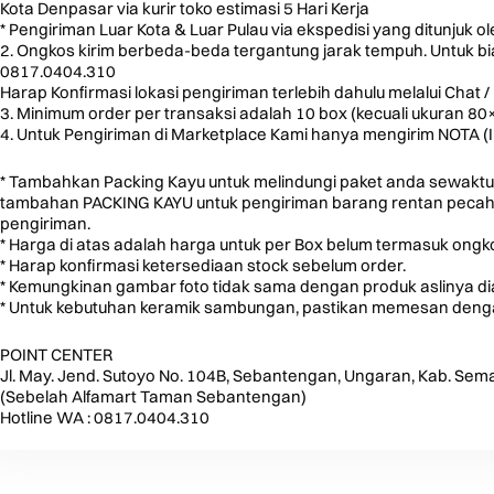
Kota Denpasar via kurir toko estimasi 5 Hari Kerja
* Pengiriman Luar Kota & Luar Pulau via ekspedisi yang ditunjuk o
2. Ongkos kirim berbeda-beda tergantung jarak tempuh. Untuk biay
0817.0404.310
Harap Konfirmasi lokasi pengiriman terlebih dahulu melalui Chat / 
3. Minimum order per transaksi adalah 10 box (kecuali ukuran 8
4. Untuk Pengiriman di Marketplace Kami hanya mengirim NOTA (
* Tambahkan Packing Kayu untuk melindungi paket anda sewaktu
tambahan PACKING KAYU untuk pengiriman barang rentan pecah u
pengiriman.
* Harga di atas adalah harga untuk per Box belum termasuk ongko
* Harap konfirmasi ketersediaan stock sebelum order.
* Kemungkinan gambar foto tidak sama dengan produk aslinya d
* Untuk kebutuhan keramik sambungan, pastikan memesan dengan
POINT CENTER
Jl. May. Jend. Sutoyo No. 104B, Sebantengan, Ungaran, Kab. Sem
(Sebelah Alfamart Taman Sebantengan)
Hotline WA : 0817.0404.310