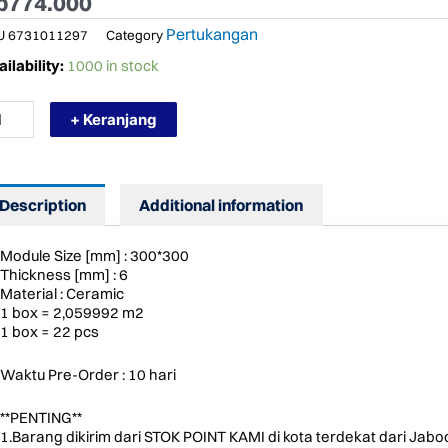
p
774.000
Pertukangan
U
6731011297
Category
RMURAH
ilability:
1000 in stock
NUS
SAICO
+ Keranjang
TTERY
RRA
Description
Additional information
XI
ITE
TTE
Module Size [mm] : 300*300
ntity
Thickness [mm] : 6
Material : Ceramic
1 box = 2,059992 m2
1 box = 22 pcs
Waktu Pre-Order : 10 hari
**PENTING**
1.Barang dikirim dari STOK POINT KAMI di kota terdekat dari Jab