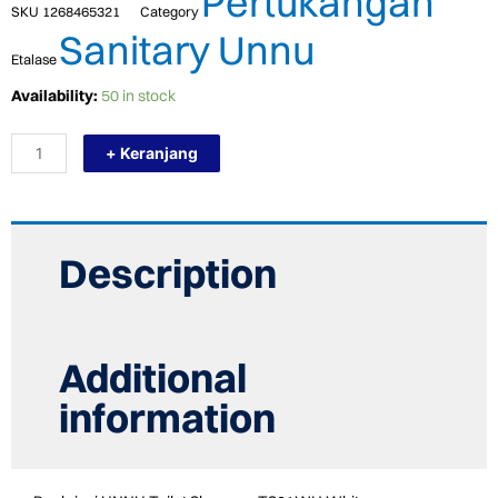
Pertukangan
SKU
1268465321
Category
Sanitary Unnu
Etalase
TERMURAH
Availability:
50 in stock
UNNU
TOILET
+ Keranjang
JET
SHOWER
-
TS01WH
WHITE
quantity
Description
Additional
information