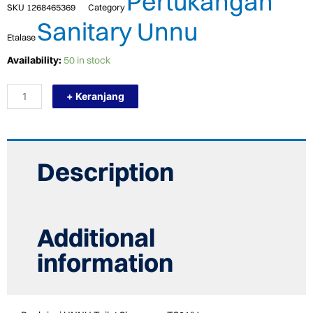
Pertukangan
SKU
1268465369
Category
Sanitary Unnu
Etalase
TERMURAH
Availability:
50 in stock
UNNU
TOILET
+ Keranjang
JET
SHOWER
-
TS01IV
IVORY
quantity
Description
Additional
information