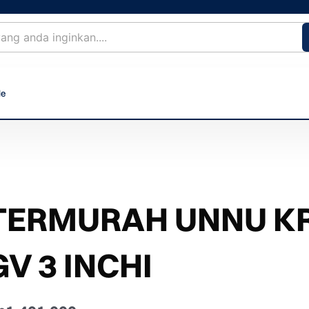
le
TERMURAH UNNU KR
GV 3 INCHI