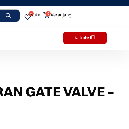
0
0
Disukai
Keranjang
Kalkulasi
AN GATE VALVE –