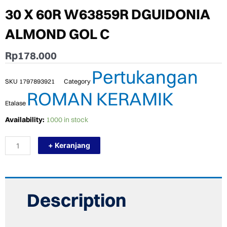
30 X 60R W63859R DGUIDONIA
ALMOND GOL C
Rp
178.000
Pertukangan
SKU
1797893921
Category
ROMAN KERAMIK
Etalase
TERMURAH
Availability:
1000 in stock
ROMAN
KERAMIK
+ Keranjang
30
X
60R
W63859R
DGUIDONIA
ALMOND
Description
GOL
C
quantity