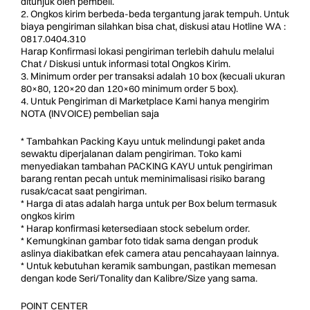
ditunjuk oleh pembeli.
2. Ongkos kirim berbeda-beda tergantung jarak tempuh. Untuk
biaya pengiriman silahkan bisa chat, diskusi atau Hotline WA :
0817.0404.310
Harap Konfirmasi lokasi pengiriman terlebih dahulu melalui
Chat / Diskusi untuk informasi total Ongkos Kirim.
3. Minimum order per transaksi adalah 10 box (kecuali ukuran
80×80, 120×20 dan 120×60 minimum order 5 box).
4. Untuk Pengiriman di Marketplace Kami hanya mengirim
NOTA (INVOICE) pembelian saja
* Tambahkan Packing Kayu untuk melindungi paket anda
sewaktu diperjalanan dalam pengiriman. Toko kami
menyediakan tambahan PACKING KAYU untuk pengiriman
barang rentan pecah untuk meminimalisasi risiko barang
rusak/cacat saat pengiriman.
* Harga di atas adalah harga untuk per Box belum termasuk
ongkos kirim
* Harap konfirmasi ketersediaan stock sebelum order.
* Kemungkinan gambar foto tidak sama dengan produk
aslinya diakibatkan efek camera atau pencahayaan lainnya.
* Untuk kebutuhan keramik sambungan, pastikan memesan
dengan kode Seri/Tonality dan Kalibre/Size yang sama.
POINT CENTER