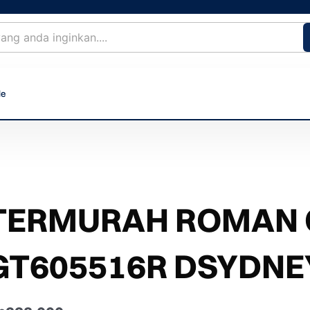
le
TERMURAH ROMAN G
GT605516R DSYDNE