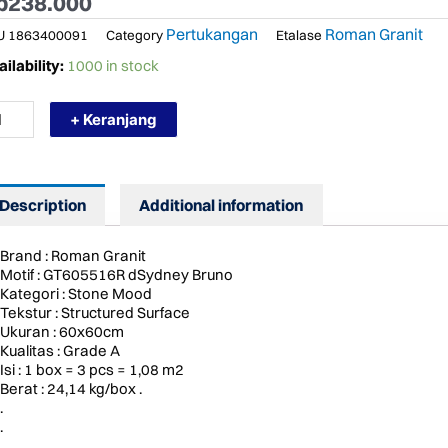
p
238.000
Pertukangan
Roman Granit
U
1863400091
Category
Etalase
RMURAH
ilability:
1000 in stock
OMAN
ANIT
+ Keranjang
605516R
YDNEY
Description
Additional information
UNO
ntity
Brand : Roman Granit
Motif : GT605516R dSydney Bruno
Kategori : Stone Mood
Tekstur : Structured Surface
Ukuran : 60x60cm
Kualitas : Grade A
Isi : 1 box = 3 pcs = 1,08 m2
Berat : 24,14 kg/box .
.
.
.