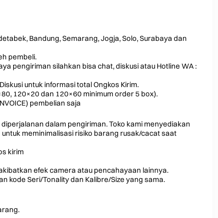
odetabek, Bandung, Semarang, Jogja, Solo, Surabaya dan
leh pembeli.
a pengiriman silahkan bisa chat, diskusi atau Hotline WA :
Diskusi untuk informasi total Ongkos Kirim.
0×80, 120×20 dan 120×60 minimum order 5 box).
INVOICE) pembelian saja
 diperjalanan dalam pengiriman. Toko kami menyediakan
ntuk meminimalisasi risiko barang rusak/cacat saat
s kirim
iakibatkan efek camera atau pencahayaan lainnya.
 kode Seri/Tonality dan Kalibre/Size yang sama.
arang.