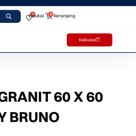
0
0
Disukai
Keranjang
Kalkulasi
RANIT 60 X 60
Y BRUNO