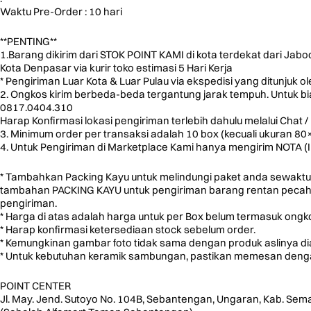
Waktu Pre-Order : 10 hari
**PENTING**
1.Barang dikirim dari STOK POINT KAMI di kota terdekat dari Jab
Kota Denpasar via kurir toko estimasi 5 Hari Kerja
* Pengiriman Luar Kota & Luar Pulau via ekspedisi yang ditunjuk o
2. Ongkos kirim berbeda-beda tergantung jarak tempuh. Untuk biay
0817.0404.310
Harap Konfirmasi lokasi pengiriman terlebih dahulu melalui Chat / 
3. Minimum order per transaksi adalah 10 box (kecuali ukuran 8
4. Untuk Pengiriman di Marketplace Kami hanya mengirim NOTA (
* Tambahkan Packing Kayu untuk melindungi paket anda sewaktu
tambahan PACKING KAYU untuk pengiriman barang rentan pecah u
pengiriman.
* Harga di atas adalah harga untuk per Box belum termasuk ongko
* Harap konfirmasi ketersediaan stock sebelum order.
* Kemungkinan gambar foto tidak sama dengan produk aslinya d
* Untuk kebutuhan keramik sambungan, pastikan memesan dengan
POINT CENTER
Jl. May. Jend. Sutoyo No. 104B, Sebantengan, Ungaran, Kab. Sem