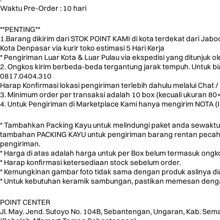
Waktu Pre-Order : 10 hari
**PENTING**
1.Barang dikirim dari STOK POINT KAMI di kota terdekat dari Jab
Kota Denpasar via kurir toko estimasi 5 Hari Kerja
* Pengiriman Luar Kota & Luar Pulau via ekspedisi yang ditunjuk o
2. Ongkos kirim berbeda-beda tergantung jarak tempuh. Untuk biay
0817.0404.310
Harap Konfirmasi lokasi pengiriman terlebih dahulu melalui Chat / 
3. Minimum order per transaksi adalah 10 box (kecuali ukuran 8
4. Untuk Pengiriman di Marketplace Kami hanya mengirim NOTA (
* Tambahkan Packing Kayu untuk melindungi paket anda sewaktu
tambahan PACKING KAYU untuk pengiriman barang rentan pecah u
pengiriman.
* Harga di atas adalah harga untuk per Box belum termasuk ongko
* Harap konfirmasi ketersediaan stock sebelum order.
* Kemungkinan gambar foto tidak sama dengan produk aslinya d
* Untuk kebutuhan keramik sambungan, pastikan memesan dengan
POINT CENTER
Jl. May. Jend. Sutoyo No. 104B, Sebantengan, Ungaran, Kab. Sem