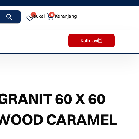
0
0
Disukai
Keranjang
Kalkulasi
RANIT 60 X 60
YWOOD CARAMEL