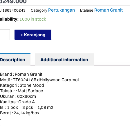
p
249.000
Pertukangan
Roman Granit
U
1863400243
Category
Etalase
RMURAH
ilability:
1000 in stock
OMAN
ANIT
+ Keranjang
602418R
OLLYWOOD
Description
Additional information
RAMEL
ntity
Brand : Roman Granit
Motif : GT602418R dHollywood Caramel
Kategori : Stone Mood
Tekstur : Matt Surface
Ukuran : 60x60cm
Kualitas : Grade A
Isi : 1 box = 3 pcs = 1,08 m2
Berat : 24,14 kg/box .
.
.
.