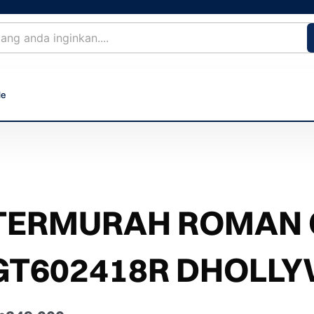
le
TERMURAH ROMAN G
GT602418R DHOLL