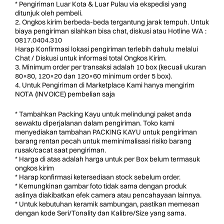
* Pengiriman Luar Kota & Luar Pulau via ekspedisi yang
ditunjuk oleh pembeli.
2. Ongkos kirim berbeda-beda tergantung jarak tempuh. Untuk
biaya pengiriman silahkan bisa chat, diskusi atau Hotline WA :
0817.0404.310
Harap Konfirmasi lokasi pengiriman terlebih dahulu melalui
Chat / Diskusi untuk informasi total Ongkos Kirim.
3. Minimum order per transaksi adalah 10 box (kecuali ukuran
80×80, 120×20 dan 120×60 minimum order 5 box).
4. Untuk Pengiriman di Marketplace Kami hanya mengirim
NOTA (INVOICE) pembelian saja
* Tambahkan Packing Kayu untuk melindungi paket anda
sewaktu diperjalanan dalam pengiriman. Toko kami
menyediakan tambahan PACKING KAYU untuk pengiriman
barang rentan pecah untuk meminimalisasi risiko barang
rusak/cacat saat pengiriman.
* Harga di atas adalah harga untuk per Box belum termasuk
ongkos kirim
* Harap konfirmasi ketersediaan stock sebelum order.
* Kemungkinan gambar foto tidak sama dengan produk
aslinya diakibatkan efek camera atau pencahayaan lainnya.
* Untuk kebutuhan keramik sambungan, pastikan memesan
dengan kode Seri/Tonality dan Kalibre/Size yang sama.