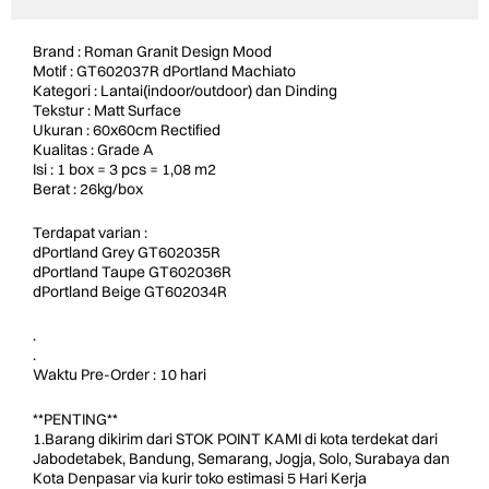
Brand : Roman Granit Design Mood
Motif : GT602037R dPortland Machiato
Kategori : Lantai(indoor/outdoor) dan Dinding
Tekstur : Matt Surface
Ukuran : 60x60cm Rectified
Kualitas : Grade A
Isi : 1 box = 3 pcs = 1,08 m2
Berat : 26kg/box
Terdapat varian :
dPortland Grey GT602035R
dPortland Taupe GT602036R
dPortland Beige GT602034R
.
.
Waktu Pre-Order : 10 hari
**PENTING**
1.Barang dikirim dari STOK POINT KAMI di kota terdekat dari
Jabodetabek, Bandung, Semarang, Jogja, Solo, Surabaya dan
Kota Denpasar via kurir toko estimasi 5 Hari Kerja