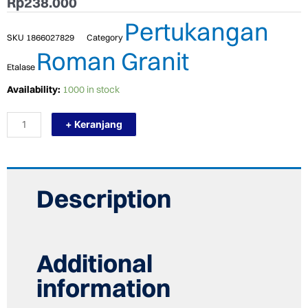
Rp
238.000
Pertukangan
SKU
1866027829
Category
Roman Granit
Etalase
TERMURAH
Availability:
1000 in stock
ROMAN
GRANIT
+ Keranjang
60
X
60
GT602037R
DPORTLAND
MACHIATO
Description
quantity
Additional
information