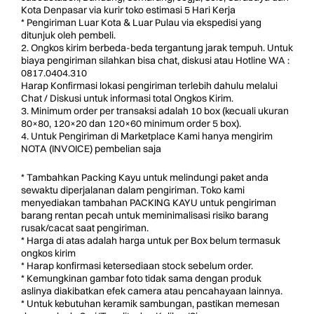
Kota Denpasar via kurir toko estimasi 5 Hari Kerja
* Pengiriman Luar Kota & Luar Pulau via ekspedisi yang
ditunjuk oleh pembeli.
2. Ongkos kirim berbeda-beda tergantung jarak tempuh. Untuk
biaya pengiriman silahkan bisa chat, diskusi atau Hotline WA :
0817.0404.310
Harap Konfirmasi lokasi pengiriman terlebih dahulu melalui
Chat / Diskusi untuk informasi total Ongkos Kirim.
3. Minimum order per transaksi adalah 10 box (kecuali ukuran
80×80, 120×20 dan 120×60 minimum order 5 box).
4. Untuk Pengiriman di Marketplace Kami hanya mengirim
NOTA (INVOICE) pembelian saja
* Tambahkan Packing Kayu untuk melindungi paket anda
sewaktu diperjalanan dalam pengiriman. Toko kami
menyediakan tambahan PACKING KAYU untuk pengiriman
barang rentan pecah untuk meminimalisasi risiko barang
rusak/cacat saat pengiriman.
* Harga di atas adalah harga untuk per Box belum termasuk
ongkos kirim
* Harap konfirmasi ketersediaan stock sebelum order.
* Kemungkinan gambar foto tidak sama dengan produk
aslinya diakibatkan efek camera atau pencahayaan lainnya.
* Untuk kebutuhan keramik sambungan, pastikan memesan