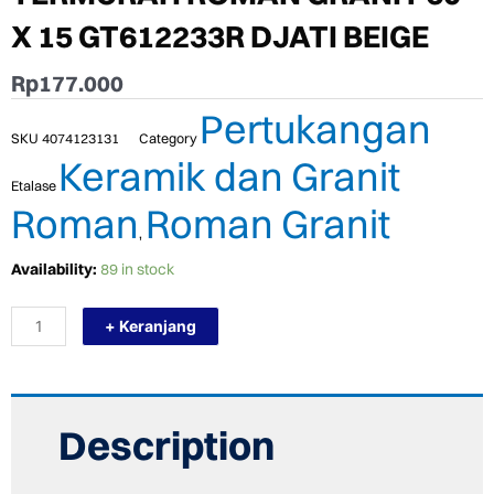
X 15 GT612233R DJATI BEIGE
Rp
177.000
Pertukangan
SKU
4074123131
Category
Keramik dan Granit
Etalase
Roman
Roman Granit
,
TERMURAH
Availability:
89 in stock
ROMAN
GRANIT
+ Keranjang
60
X
15
GT612233R
DJATI
BEIGE
Description
quantity