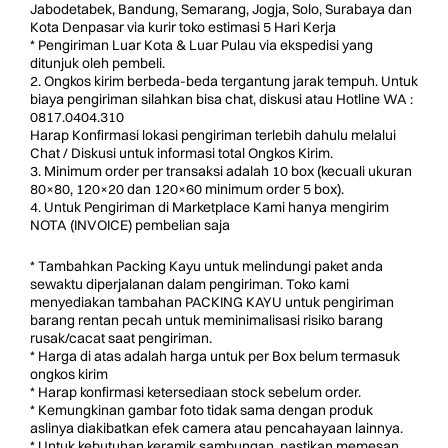
Jabodetabek, Bandung, Semarang, Jogja, Solo, Surabaya dan
Kota Denpasar via kurir toko estimasi 5 Hari Kerja
* Pengiriman Luar Kota & Luar Pulau via ekspedisi yang
ditunjuk oleh pembeli.
2. Ongkos kirim berbeda-beda tergantung jarak tempuh. Untuk
biaya pengiriman silahkan bisa chat, diskusi atau Hotline WA :
0817.0404.310
Harap Konfirmasi lokasi pengiriman terlebih dahulu melalui
Chat / Diskusi untuk informasi total Ongkos Kirim.
3. Minimum order per transaksi adalah 10 box (kecuali ukuran
80×80, 120×20 dan 120×60 minimum order 5 box).
4. Untuk Pengiriman di Marketplace Kami hanya mengirim
NOTA (INVOICE) pembelian saja
* Tambahkan Packing Kayu untuk melindungi paket anda
sewaktu diperjalanan dalam pengiriman. Toko kami
menyediakan tambahan PACKING KAYU untuk pengiriman
barang rentan pecah untuk meminimalisasi risiko barang
rusak/cacat saat pengiriman.
* Harga di atas adalah harga untuk per Box belum termasuk
ongkos kirim
* Harap konfirmasi ketersediaan stock sebelum order.
* Kemungkinan gambar foto tidak sama dengan produk
aslinya diakibatkan efek camera atau pencahayaan lainnya.
* Untuk kebutuhan keramik sambungan, pastikan memesan