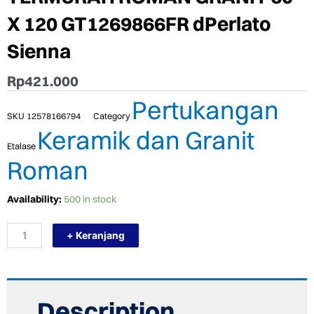
X 120 GT1269866FR dPerlato
Sienna
Rp
421.000
Pertukangan
SKU
12578166794
Category
Keramik dan Granit
Etalase
Roman
TERMURAH
Availability:
500 in stock
ROMAN
GRANIT
+ Keranjang
60
X
120
GT1269866FR
dPerlato
Sienna
Description
quantity