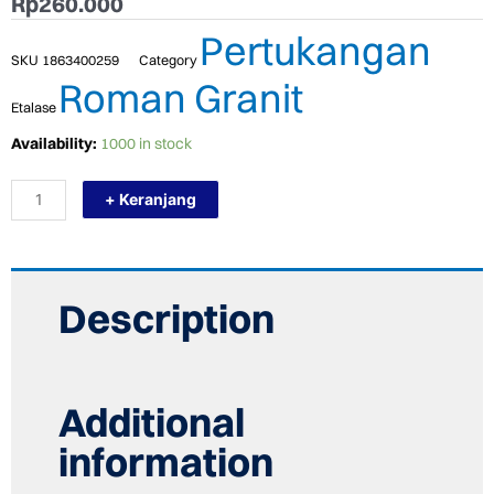
Rp
260.000
Pertukangan
SKU
1863400259
Category
Roman Granit
Etalase
TERMURAH
Availability:
1000 in stock
ROMAN
GRANIT
+ Keranjang
30
X
60
GT635521R
DMADISON
GRIGIO
Description
quantity
Additional
information