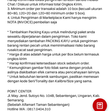
Chat / Diskusi untuk informasi total Ongkos Kirim.
3. Minimum order per transaksi adalah 10 box (kecuali ukuran
80×80, 120×20 dan 120×60 minimum order 5 box).
4. Untuk Pengiriman di Marketplace Kami hanya mengirim
NOTA (INVOICE) pembelian saja
* Tambahkan Packing Kayu untuk melindungi paket anda
sewaktu diperjalanan dalam pengiriman. Toko kami
menyediakan tambahan PACKING KAYU untuk pengiriman
barang rentan pecah untuk meminimalisasi risiko barang
rusak/cacat saat pengiriman.
* Harga di atas adalah harga untuk per Box belum termasuk
ongkos kirim
* Harap konfirmasi ketersediaan stock sebelum order.
* Kemungkinan gambar foto tidak sama dengan produk
aslinya diakibatkan efek camera atau pencahayaan lainnya.
* Untuk kebutuhan keramik sambungan, pastikan memesan
dengan kode Seri/Tonality dan Kalibre/Size yang sama.
POINT CENTER
Jl. May. Jend. Sutoyo No. 104B, Sebantengan, Ungaran, Kab.
Semarang.
(Sebelah Alfamart Taman Sebantengan)
Hotline WA : 0817.0404.310