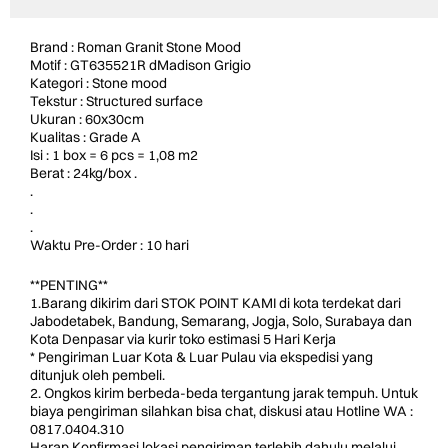
Brand : Roman Granit Stone Mood
Motif : GT635521R dMadison Grigio
Kategori : Stone mood
Tekstur : Structured surface
Ukuran : 60x30cm
Kualitas : Grade A
Isi : 1 box = 6 pcs = 1,08 m2
Berat : 24kg/box .
.
.
.
Waktu Pre-Order : 10 hari
**PENTING**
1.Barang dikirim dari STOK POINT KAMI di kota terdekat dari
Jabodetabek, Bandung, Semarang, Jogja, Solo, Surabaya dan
Kota Denpasar via kurir toko estimasi 5 Hari Kerja
* Pengiriman Luar Kota & Luar Pulau via ekspedisi yang
ditunjuk oleh pembeli.
2. Ongkos kirim berbeda-beda tergantung jarak tempuh. Untuk
biaya pengiriman silahkan bisa chat, diskusi atau Hotline WA :
0817.0404.310
Harap Konfirmasi lokasi pengiriman terlebih dahulu melalui