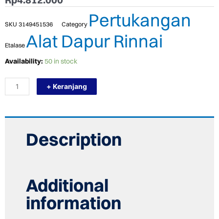
Pertukangan
SKU
3149451536
Category
Alat Dapur Rinnai
Etalase
TERMURAH
Availability:
50 in stock
RINNAI
RB-
+ Keranjang
93US
KOMPOR
TANAM
3
TUNGKU
BUILT
Description
IN
HOB
quantity
Additional
information