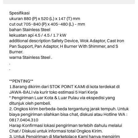
Spesifikasi
ukuran 880 (P) x 520 (L) x 147 (T) mm
cut out 705~840 (P) x 405~480 (L) – mm
bahan Stainless Steel
kekuatan api 4.5 / 4.5 / 1.7 kW
additional description Safety Device, Wok Adaptor, Cast Iron
Pan Support, Pan Adaptor, H Burner With Shimmer, and S
Burner.
warna Stainless Steel .
.
.
**PENTING**
1.Barang dikirim dari STOK POINT KAMI di kota terdekat dI
JAWA-BALI via kurir toko estimasi 5 Hari Kerja
* Pengiriman Luar Kota & Luar Pulau via ekspedisi yang
ditunjuk oleh pembeli.
2. Ongkos kirim berbeda-beda tergantung jarak tempuh. Untuk
biaya pengiriman silahkan bisa chat, diskusi atau Hotline WA :
0817.0404.310
Harap Konfirmasi lokasi pengiriman terlebih dahulu melalui
Chat / Diskusi untuk informasi total Ongkos Kirim.
3. Untuk Pengiriman di Marketplace Kami hanya mengirim