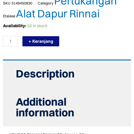
Pertukangan
SKU
3149450830
Category
Alat Dapur Rinnai
Etalase
TERMURAH
Availability:
50 in stock
RINNAI
RB-
+ Keranjang
3011H-
CB
KOMPOR
TANAM
INDUKSI
quantity
Description
Additional
information