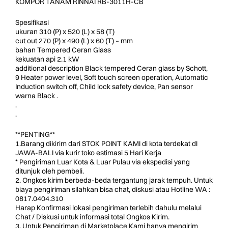
KOMPOR TANAM RINNAI RB-3011H-CB
Spesifikasi
ukuran 310 (P) x 520 (L) x 58 (T)
cut out 270 (P) x 490 (L) x 60 (T) – mm
bahan Tempered Ceran Glass
kekuatan api 2.1 kW
additional description Black tempered Ceran glass by Schott,
9 Heater power level, Soft touch screen operation, Automatic
Induction switch off, Child lock safety device, Pan sensor
warna Black .
.
.
**PENTING**
1.Barang dikirim dari STOK POINT KAMI di kota terdekat dI
JAWA-BALI via kurir toko estimasi 5 Hari Kerja
* Pengiriman Luar Kota & Luar Pulau via ekspedisi yang
ditunjuk oleh pembeli.
2. Ongkos kirim berbeda-beda tergantung jarak tempuh. Untuk
biaya pengiriman silahkan bisa chat, diskusi atau Hotline WA :
0817.0404.310
Harap Konfirmasi lokasi pengiriman terlebih dahulu melalui
Chat / Diskusi untuk informasi total Ongkos Kirim.
3. Untuk Pengiriman di Marketplace Kami hanya mengirim