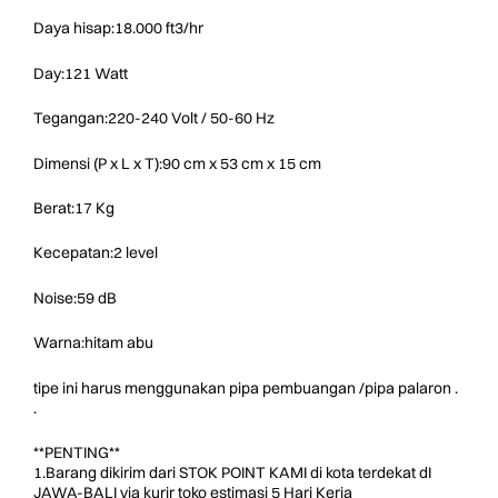
Daya hisap:18.000 ft3/hr
Day:121 Watt
Tegangan:220-240 Volt / 50-60 Hz
Dimensi (P x L x T):90 cm x 53 cm x 15 cm
Berat:17 Kg
Kecepatan:2 level
Noise:59 dB
Warna:hitam abu
tipe ini harus menggunakan pipa pembuangan /pipa palaron .
.
**PENTING**
1.Barang dikirim dari STOK POINT KAMI di kota terdekat dI
JAWA-BALI via kurir toko estimasi 5 Hari Kerja