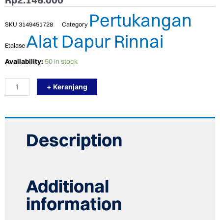
Pertukangan
SKU
3149451728
Category
Alat Dapur Rinnai
Etalase
TERMURAH
Availability:
50 in stock
RINNAI
PENGHISAP
+ Keranjang
ASAP
DAPUR
RH
90EV
(G/S)
COOKER
Description
HOOD
quantity
Additional
information