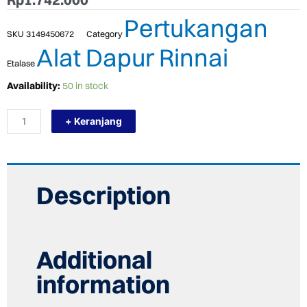
Pertukangan
SKU
3149450672
Category
Alat Dapur Rinnai
Etalase
TERMURAH
Availability:
50 in stock
RINNAI
KOMPOR
+ Keranjang
TANAM
1
TUNGKU
RB-
3311S
(GBS)
Description
BUILT
IN
quantity
Additional
information