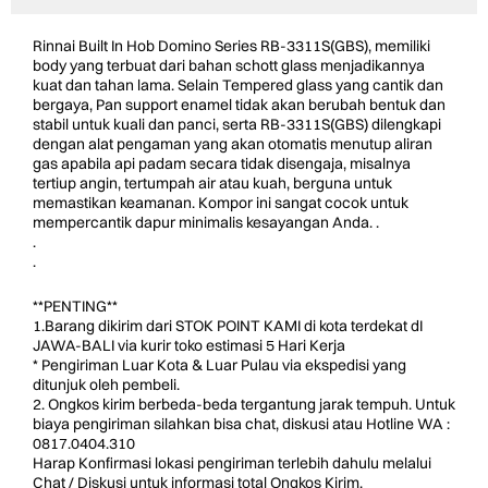
Rinnai Built In Hob Domino Series RB-3311S(GBS), memiliki
body yang terbuat dari bahan schott glass menjadikannya
kuat dan tahan lama. Selain Tempered glass yang cantik dan
bergaya, Pan support enamel tidak akan berubah bentuk dan
stabil untuk kuali dan panci, serta RB-3311S(GBS) dilengkapi
dengan alat pengaman yang akan otomatis menutup aliran
gas apabila api padam secara tidak disengaja, misalnya
tertiup angin, tertumpah air atau kuah, berguna untuk
memastikan keamanan. Kompor ini sangat cocok untuk
mempercantik dapur minimalis kesayangan Anda. .
.
.
**PENTING**
1.Barang dikirim dari STOK POINT KAMI di kota terdekat dI
JAWA-BALI via kurir toko estimasi 5 Hari Kerja
* Pengiriman Luar Kota & Luar Pulau via ekspedisi yang
ditunjuk oleh pembeli.
2. Ongkos kirim berbeda-beda tergantung jarak tempuh. Untuk
biaya pengiriman silahkan bisa chat, diskusi atau Hotline WA :
0817.0404.310
Harap Konfirmasi lokasi pengiriman terlebih dahulu melalui
Chat / Diskusi untuk informasi total Ongkos Kirim.