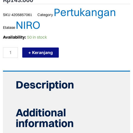
Pertukangan
SKU
4205857061
Category
NIRO
Etalase
TERMURAH
Availability:
50 in stock
PROMO
NIRO
+ Keranjang
GRANITE
30
X
60
GIH01
IVORY
Description
MATT
quantity
Additional
information