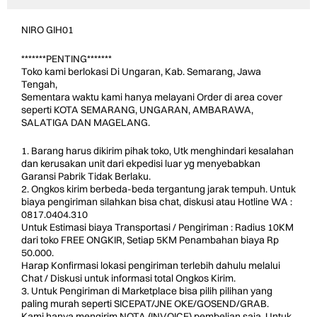
NIRO GIH01
*******PENTING*******
Toko kami berlokasi Di Ungaran, Kab. Semarang, Jawa
Tengah,
Sementara waktu kami hanya melayani Order di area cover
seperti KOTA SEMARANG, UNGARAN, AMBARAWA,
SALATIGA DAN MAGELANG.
1. Barang harus dikirim pihak toko, Utk menghindari kesalahan
dan kerusakan unit dari ekpedisi luar yg menyebabkan
Garansi Pabrik Tidak Berlaku.
2. Ongkos kirim berbeda-beda tergantung jarak tempuh. Untuk
biaya pengiriman silahkan bisa chat, diskusi atau Hotline WA :
0817.0404.310
Untuk Estimasi biaya Transportasi / Pengiriman : Radius 10KM
dari toko FREE ONGKIR, Setiap 5KM Penambahan biaya Rp
50.000.
Harap Konfirmasi lokasi pengiriman terlebih dahulu melalui
Chat / Diskusi untuk informasi total Ongkos Kirim.
3. Untuk Pengiriman di Marketplace bisa pilih pilihan yang
paling murah seperti SICEPAT/JNE OKE/GOSEND/GRAB.
Kami hanya mengirim NOTA (INVOICE) pembelian saja, Untuk