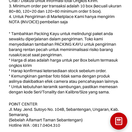
Chat / Diskusi untuk informasi total Ongkos Kirim.
3. Minimum order per transaksi adalah 10 box (kecuali ukuran
80×80, 120×20 dan 120×60 minimum order 5 box).
4. Untuk Pengiriman di Marketplace Kami hanya mengirim
NOTA (INVOICE) pembelian saja
* Tambahkan Packing Kayu untuk melindungi paket anda
sewaktu diperjalanan dalam pengiriman. Toko kami
menyediakan tambahan PACKING KAYU untuk pengiriman
barang rentan pecah untuk meminimalisasi risiko barang
rusak/cacat saat pengiriman.
* Harga di atas adalah harga untuk per Box belum termasuk
ongkos kirim
* Harap konfirmasi ketersediaan stock sebelum order.
* Kemungkinan gambar foto tidak sama dengan produk
aslinya diakibatkan efek camera atau pencahayaan lainnya.
* Untuk kebutuhan keramik sambungan, pastikan memesan
dengan kode Seri/Tonality dan Kalibre/Size yang sama.
POINT CENTER
Jl. May. Jend. Sutoyo No. 104B, Sebantengan, Ungaran, Kab.
Semarang.
(Sebelah Alfamart Taman Sebantengan)
Hotline WA : 0817.0404.310