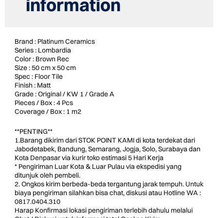
information
Brand : Platinum Ceramics
Series : Lombardia
Color : Brown Rec
Size : 50 cm x 50 cm
Spec : Floor Tile
Finish : Matt
Grade : Original / KW 1 / Grade A
Pieces / Box : 4 Pcs
Coverage / Box : 1 m2
**PENTING**
1.Barang dikirim dari STOK POINT KAMI di kota terdekat dari
Jabodetabek, Bandung, Semarang, Jogja, Solo, Surabaya dan
Kota Denpasar via kurir toko estimasi 5 Hari Kerja
* Pengiriman Luar Kota & Luar Pulau via ekspedisi yang
ditunjuk oleh pembeli.
2. Ongkos kirim berbeda-beda tergantung jarak tempuh. Untuk
biaya pengiriman silahkan bisa chat, diskusi atau Hotline WA :
0817.0404.310
Harap Konfirmasi lokasi pengiriman terlebih dahulu melalui