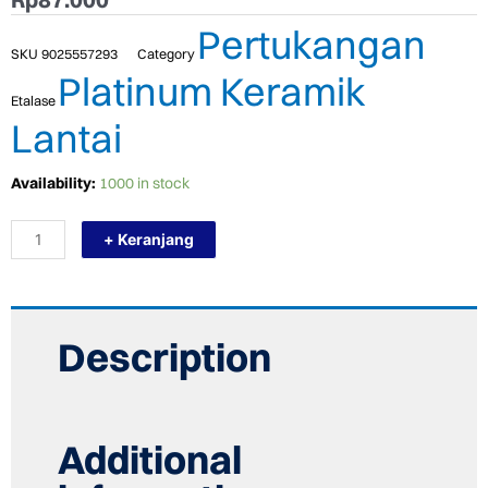
Pertukangan
SKU
9025557293
Category
Platinum Keramik
Etalase
Lantai
TERMURAH
Availability:
1000 in stock
PLATINUM
KERAMIK
+ Keranjang
50/50
LOMBARDIA
BROWN
REC
quantity
Description
Additional