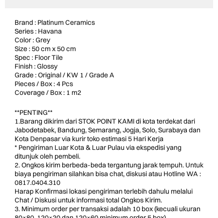
Brand : Platinum Ceramics
Series : Havana
Color : Grey
Size : 50 cm x 50 cm
Spec : Floor Tile
Finish : Glossy
Grade : Original / KW 1 / Grade A
Pieces / Box : 4 Pcs
Coverage / Box : 1 m2
**PENTING**
1.Barang dikirim dari STOK POINT KAMI di kota terdekat dari
Jabodetabek, Bandung, Semarang, Jogja, Solo, Surabaya dan
Kota Denpasar via kurir toko estimasi 5 Hari Kerja
* Pengiriman Luar Kota & Luar Pulau via ekspedisi yang
ditunjuk oleh pembeli.
2. Ongkos kirim berbeda-beda tergantung jarak tempuh. Untuk
biaya pengiriman silahkan bisa chat, diskusi atau Hotline WA :
0817.0404.310
Harap Konfirmasi lokasi pengiriman terlebih dahulu melalui
Chat / Diskusi untuk informasi total Ongkos Kirim.
3. Minimum order per transaksi adalah 10 box (kecuali ukuran
80×80, 120×20 dan 120×60 minimum order 5 box).