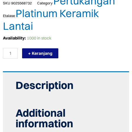
Pertukangan
SKU
9025568732
Category
Platinum Keramik
Etalase
Lantai
TERMURAH
Availability:
1000 in stock
PLATINUM
KERAMIK
+ Keranjang
50/50
HAVANA
GREY
quantity
Description
Additional
information