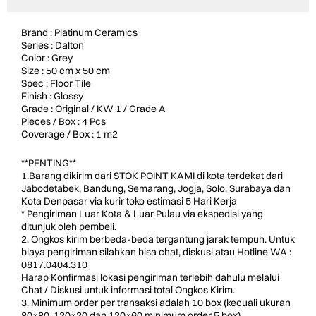
Brand : Platinum Ceramics
Series : Dalton
Color : Grey
Size : 50 cm x 50 cm
Spec : Floor Tile
Finish : Glossy
Grade : Original / KW 1 / Grade A
Pieces / Box : 4 Pcs
Coverage / Box : 1 m2
**PENTING**
1.Barang dikirim dari STOK POINT KAMI di kota terdekat dari
Jabodetabek, Bandung, Semarang, Jogja, Solo, Surabaya dan
Kota Denpasar via kurir toko estimasi 5 Hari Kerja
* Pengiriman Luar Kota & Luar Pulau via ekspedisi yang
ditunjuk oleh pembeli.
2. Ongkos kirim berbeda-beda tergantung jarak tempuh. Untuk
biaya pengiriman silahkan bisa chat, diskusi atau Hotline WA :
0817.0404.310
Harap Konfirmasi lokasi pengiriman terlebih dahulu melalui
Chat / Diskusi untuk informasi total Ongkos Kirim.
3. Minimum order per transaksi adalah 10 box (kecuali ukuran
80×80, 120×20 dan 120×60 minimum order 5 box).