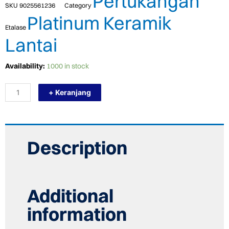
Pertukangan
SKU
9025561236
Category
Platinum Keramik
Etalase
Lantai
TERMURAH
Availability:
1000 in stock
PLATINUM
KERAMIK
+ Keranjang
50/50
DALTON
GREY
quantity
Description
Additional
information