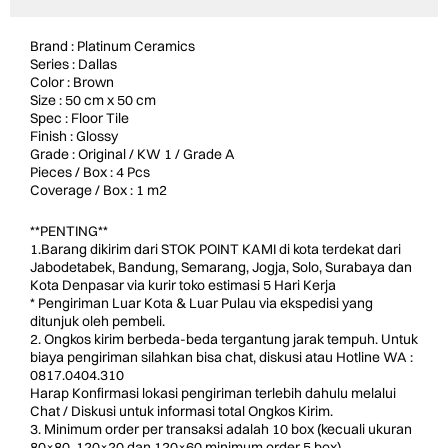
Brand : Platinum Ceramics
Series : Dallas
Color : Brown
Size : 50 cm x 50 cm
Spec : Floor Tile
Finish : Glossy
Grade : Original / KW 1 / Grade A
Pieces / Box : 4 Pcs
Coverage / Box : 1 m2
**PENTING**
1.Barang dikirim dari STOK POINT KAMI di kota terdekat dari
Jabodetabek, Bandung, Semarang, Jogja, Solo, Surabaya dan
Kota Denpasar via kurir toko estimasi 5 Hari Kerja
* Pengiriman Luar Kota & Luar Pulau via ekspedisi yang
ditunjuk oleh pembeli.
2. Ongkos kirim berbeda-beda tergantung jarak tempuh. Untuk
biaya pengiriman silahkan bisa chat, diskusi atau Hotline WA :
0817.0404.310
Harap Konfirmasi lokasi pengiriman terlebih dahulu melalui
Chat / Diskusi untuk informasi total Ongkos Kirim.
3. Minimum order per transaksi adalah 10 box (kecuali ukuran
80×80, 120×20 dan 120×60 minimum order 5 box).