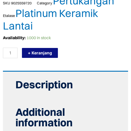
Pertukangan
SKU
9025559720
Category
Platinum Keramik
Etalase
Lantai
TERMURAH
Availability:
1000 in stock
PLATINUM
KERAMIK
+ Keranjang
50/50
DALLAS
BROWN
quantity
Description
Additional
information