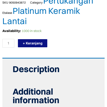
Pertukangan
SKU
9050943872
Category
Platinum Keramik
Etalase
Lantai
TERMURAH
Availability:
1000 in stock
PLATINUM
KERAMIK
+ Keranjang
40/40
AZZURA
GREY
quantity
Description
Additional
information