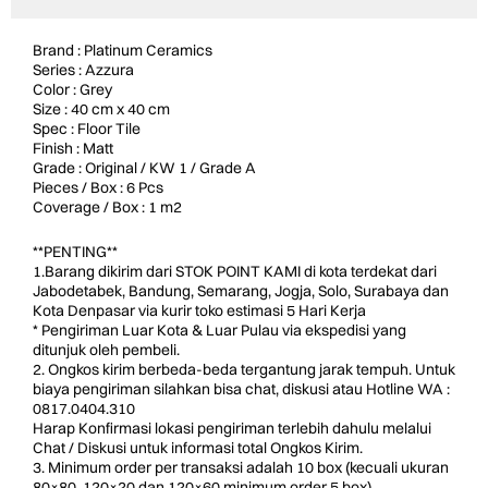
Brand : Platinum Ceramics
Series : Azzura
Color : Grey
Size : 40 cm x 40 cm
Spec : Floor Tile
Finish : Matt
Grade : Original / KW 1 / Grade A
Pieces / Box : 6 Pcs
Coverage / Box : 1 m2
**PENTING**
1.Barang dikirim dari STOK POINT KAMI di kota terdekat dari
Jabodetabek, Bandung, Semarang, Jogja, Solo, Surabaya dan
Kota Denpasar via kurir toko estimasi 5 Hari Kerja
* Pengiriman Luar Kota & Luar Pulau via ekspedisi yang
ditunjuk oleh pembeli.
2. Ongkos kirim berbeda-beda tergantung jarak tempuh. Untuk
biaya pengiriman silahkan bisa chat, diskusi atau Hotline WA :
0817.0404.310
Harap Konfirmasi lokasi pengiriman terlebih dahulu melalui
Chat / Diskusi untuk informasi total Ongkos Kirim.
3. Minimum order per transaksi adalah 10 box (kecuali ukuran
80×80, 120×20 dan 120×60 minimum order 5 box).