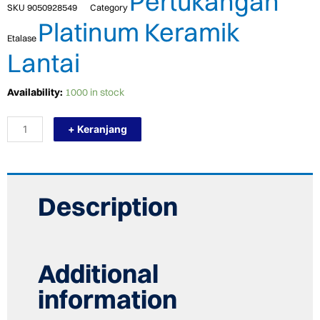
Pertukangan
SKU
9050928549
Category
Platinum Keramik
Etalase
Lantai
TERMURAH
Availability:
1000 in stock
PLATINUM
KERAMIK
+ Keranjang
40/40
ALEXIS
GREY
quantity
Description
Additional
information