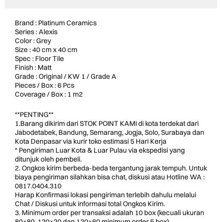
Brand : Platinum Ceramics
Series : Alexis
Color : Grey
Size : 40 cm x 40 cm
Spec : Floor Tile
Finish : Matt
Grade : Original / KW 1 / Grade A
Pieces / Box : 6 Pcs
Coverage / Box : 1 m2
**PENTING**
1.Barang dikirim dari STOK POINT KAMI di kota terdekat dari
Jabodetabek, Bandung, Semarang, Jogja, Solo, Surabaya dan
Kota Denpasar via kurir toko estimasi 5 Hari Kerja
* Pengiriman Luar Kota & Luar Pulau via ekspedisi yang
ditunjuk oleh pembeli.
2. Ongkos kirim berbeda-beda tergantung jarak tempuh. Untuk
biaya pengiriman silahkan bisa chat, diskusi atau Hotline WA :
0817.0404.310
Harap Konfirmasi lokasi pengiriman terlebih dahulu melalui
Chat / Diskusi untuk informasi total Ongkos Kirim.
3. Minimum order per transaksi adalah 10 box (kecuali ukuran
80×80, 120×20 dan 120×60 minimum order 5 box).