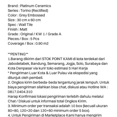
Brand : Platinum Ceramics
Series : Torino (Rectified)
Color : Grey Embossed
Size : 30 cm x 60 cm
Spec : Wall Tile
Finish : Matt
Grade : Original / KW 1 / Grade A
Pieces / Box : 5 Pcs
Coverage / Box : 0.90 m2
**PENTING**
1.Barang dikirim dari STOK POINT KAMI di kota terdekat dari
Jabodetabek, Bandung, Semarang, Jogja, Solo, Surabaya dan
Kota Denpasar via kurir toko estimasi 5 Hari Kerja
* Pengiriman Luar Kota & Luar Pulau via ekspedisi yang
ditunjuk oleh pembeli.
2. Ongkos kirim berbeda-beda tergantung jarak tempuh. Untuk
biaya pengiriman silahkan bisa chat, diskusi atau Hotline WA :
0817.0404.310
Harap Konfirmasi lokasi pengiriman terlebih dahulu melalui
Chat / Diskusi untuk informasi total Ongkos Kirim.
3. Minimum order per transaksi adalah 10 box (kecuali ukuran
80×80, 120×20 dan 120×60 minimum order 5 box).
4. Untuk Pengiriman di Marketplace Kami hanya mengirim