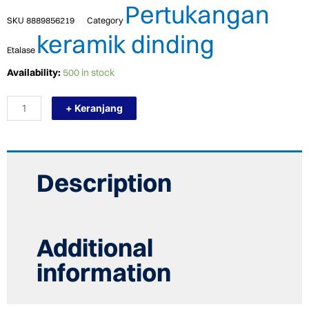
Pertukangan
SKU
8889856219
Category
keramik dinding
Etalase
TERMURAH
Availability:
500 in stock
PLATINUM
KERAMIK
+ Keranjang
30/60
TORINO
GREY
EMBOSSED
quantity
Description
Additional
information