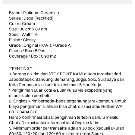
Brand : Platinum Ceramics
Series : Dexa (Rectified)
Color : Cream
Size : 30 cm x 60 cm
Spec : Wall Tile
Finish : Glossy
Grade : Original / KW 1 / Grade A
Pieces / Box : 5 Pcs
Coverage / Box : 0.90 m2
**PENTING**
1.Barang dikirim dari STOK POINT KAMI di kota terdekat dari
Jabodetabek, Bandung, Semarang, Jogja, Solo, Surabaya dan
Kota Denpasar via kurir toko estimasi 5 Hari Kerja
* Pengiriman Luar Kota & Luar Pulau via ekspedisi yang
ditunjuk oleh pembeli.
2. Ongkos kirim berbeda-beda tergantung jarak tempuh. Untuk
biaya pengiriman silahkan bisa chat, diskusi atau Hotline WA :
0817.0404.310
Harap Konfirmasi lokasi pengiriman terlebih dahulu melalui
Chat / Diskusi untuk informasi total Ongkos Kirim.
3. Minimum order per transaksi adalah 10 box (kecuali ukuran
80×80, 120×20 dan 120×60 minimum order 5 box).