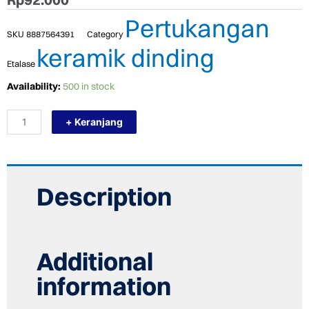
Pertukangan
SKU
8887564391
Category
keramik dinding
Etalase
TERMURAH
Availability:
500 in stock
PLATINUM
KERAMIK
+ Keranjang
30/60
DEXA
CREAM
EMBOSSED
quantity
Description
Additional
information