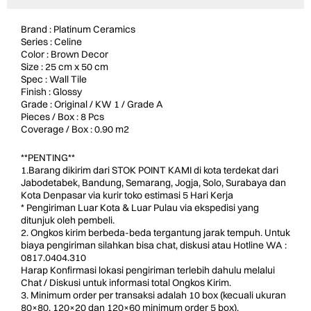
Brand : Platinum Ceramics
Series : Celine
Color : Brown Decor
Size : 25 cm x 50 cm
Spec : Wall Tile
Finish : Glossy
Grade : Original / KW 1 / Grade A
Pieces / Box : 8 Pcs
Coverage / Box : 0.90 m2
**PENTING**
1.Barang dikirim dari STOK POINT KAMI di kota terdekat dari
Jabodetabek, Bandung, Semarang, Jogja, Solo, Surabaya dan
Kota Denpasar via kurir toko estimasi 5 Hari Kerja
* Pengiriman Luar Kota & Luar Pulau via ekspedisi yang
ditunjuk oleh pembeli.
2. Ongkos kirim berbeda-beda tergantung jarak tempuh. Untuk
biaya pengiriman silahkan bisa chat, diskusi atau Hotline WA :
0817.0404.310
Harap Konfirmasi lokasi pengiriman terlebih dahulu melalui
Chat / Diskusi untuk informasi total Ongkos Kirim.
3. Minimum order per transaksi adalah 10 box (kecuali ukuran
80×80, 120×20 dan 120×60 minimum order 5 box).