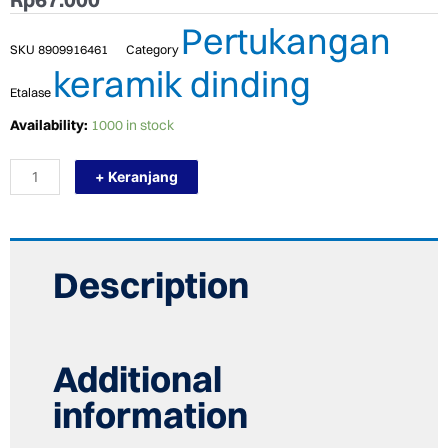
Pertukangan
SKU
8909916461
Category
keramik dinding
Etalase
TERMURAH
Availability:
1000 in stock
PLATINUM
KERAMIK
+ Keranjang
25/50
CELINE
BROWN
DÉCOR
quantity
Description
Additional
information