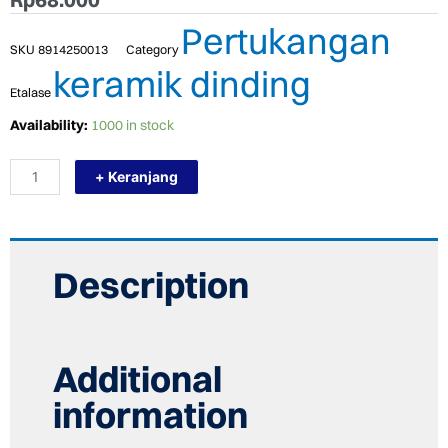
Pertukangan
SKU
8914250013
Category
keramik dinding
Etalase
TERMURAH
Availability:
1000 in stock
PLATINUM
KERAMIK
+ Keranjang
25/50
CARDOVA
BROWN
quantity
Description
Additional
information