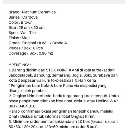
Brand : Platinum Ceramics
Series : Cardova
Color : Brown
Size : 25 cm x 50 cm
Spec : Wall Tile
Finish : Matt
Grade : Original / KW 1 / Grade A
Pieces / Box : 8 Pcs
Coverage / Box : 0.90 m2
**PENTING**
1.Barang dikirim dari STOK POINT KAMI di kota terdekat dari
Jabodetabek, Bandung, Semarang, Jogja, Solo, Surabaya dan
Kota Denpasar via kurir toko estimasi 5 Hari Kerja
* Pengiriman Luar Kota & Luar Pulau via ekspedisi yang
ditunjuk oleh pembeli.
2. Ongkos kirim berbeda-beda tergantung jarak tempuh. Untuk
biaya pengiriman silahkan bisa chat, diskusi atau Hotline WA :
0817.0404.310
Harap Konfirmasi lokasi pengiriman terlebih dahulu melalui
Chat / Diskusi untuk informasi total Ongkos Kirim.
3. Minimum order per transaksi adalah 10 box (kecuali ukuran
80×80, 120×20 dan 120×60 minimum order 5 box).