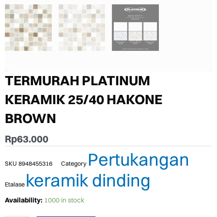
TERMURAH PLATINUM
KERAMIK 25/40 HAKONE
BROWN
Rp
63.000
Pertukangan
SKU
8948455316
Category
keramik dinding
Etalase
TERMURAH
Availability:
1000 in stock
PLATINUM
KERAMIK