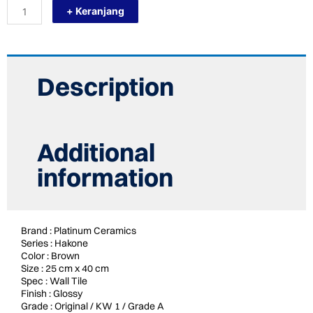
+ Keranjang
25/40
HAKONE
BROWN
quantity
Description
Additional
information
Brand : Platinum Ceramics
Series : Hakone
Color : Brown
Size : 25 cm x 40 cm
Spec : Wall Tile
Finish : Glossy
Grade : Original / KW 1 / Grade A