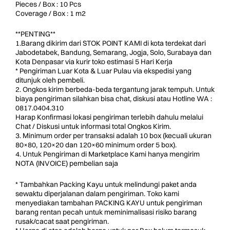
Pieces / Box : 10 Pcs
Coverage / Box : 1 m2
**PENTING**
1.Barang dikirim dari STOK POINT KAMI di kota terdekat dari
Jabodetabek, Bandung, Semarang, Jogja, Solo, Surabaya dan
Kota Denpasar via kurir toko estimasi 5 Hari Kerja
* Pengiriman Luar Kota & Luar Pulau via ekspedisi yang
ditunjuk oleh pembeli.
2. Ongkos kirim berbeda-beda tergantung jarak tempuh. Untuk
biaya pengiriman silahkan bisa chat, diskusi atau Hotline WA :
0817.0404.310
Harap Konfirmasi lokasi pengiriman terlebih dahulu melalui
Chat / Diskusi untuk informasi total Ongkos Kirim.
3. Minimum order per transaksi adalah 10 box (kecuali ukuran
80×80, 120×20 dan 120×60 minimum order 5 box).
4. Untuk Pengiriman di Marketplace Kami hanya mengirim
NOTA (INVOICE) pembelian saja
* Tambahkan Packing Kayu untuk melindungi paket anda
sewaktu diperjalanan dalam pengiriman. Toko kami
menyediakan tambahan PACKING KAYU untuk pengiriman
barang rentan pecah untuk meminimalisasi risiko barang
rusak/cacat saat pengiriman.