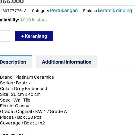
p
66.000
Pertukangan
keramik dinding
U
8977777612
Category
Etalase
RMURAH
ilability:
1000 in stock
ATINUM
RAMIK
+ Keranjang
/40
ATRIX
EY
BOSSED
ntity
Description
Additional information
Brand : Platinum Ceramics
Series : Beatrix
Color : Grey Embossed
Size : 25 cm x 40 cm
Spec : Wall Tile
Finish : Glossy
Grade : Original / KW 1 / Grade A
Pieces / Box : 10 Pcs
Coverage / Box : 1 m2