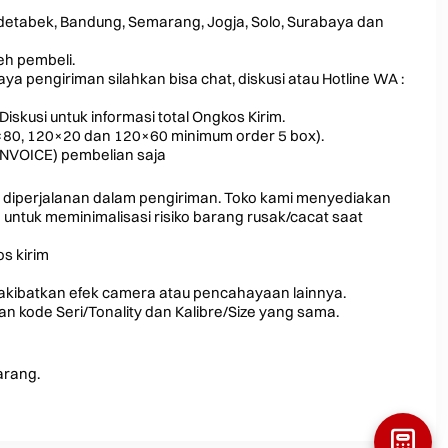
odetabek, Bandung, Semarang, Jogja, Solo, Surabaya dan
leh pembeli.
a pengiriman silahkan bisa chat, diskusi atau Hotline WA :
Diskusi untuk informasi total Ongkos Kirim.
0×80, 120×20 dan 120×60 minimum order 5 box).
INVOICE) pembelian saja
 diperjalanan dalam pengiriman. Toko kami menyediakan
ntuk meminimalisasi risiko barang rusak/cacat saat
s kirim
iakibatkan efek camera atau pencahayaan lainnya.
 kode Seri/Tonality dan Kalibre/Size yang sama.
arang.