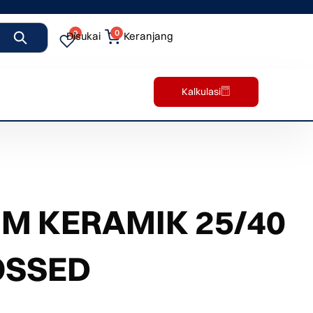
0
0
Disukai
Keranjang
Kalkulasi
M KERAMIK 25/40
OSSED