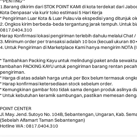
**PENTING**
1.Barang dikirim dari STOK POINT KAMI di kota terdekat dari Jab
Kota Denpasar via kurir toko estimasi 5 Hari Kerja
* Pengiriman Luar Kota & Luar Pulau via ekspedisi yang ditunjuk o
2. Ongkos kirim berbeda-beda tergantung jarak tempuh. Untuk biay
0817.0404.310
Harap Konfirmasi lokasi pengiriman terlebih dahulu melalui Chat / 
3. Minimum order per transaksi adalah 10 box (kecuali ukuran 8
4. Untuk Pengiriman di Marketplace Kami hanya mengirim NOTA (
* Tambahkan Packing Kayu untuk melindungi paket anda sewaktu
tambahan PACKING KAYU untuk pengiriman barang rentan pecah u
pengiriman.
* Harga di atas adalah harga untuk per Box belum termasuk ongko
* Harap konfirmasi ketersediaan stock sebelum order.
* Kemungkinan gambar foto tidak sama dengan produk aslinya d
* Untuk kebutuhan keramik sambungan, pastikan memesan dengan
POINT CENTER
Jl. May. Jend. Sutoyo No. 104B, Sebantengan, Ungaran, Kab. Sem
(Sebelah Alfamart Taman Sebantengan)
Hotline WA : 0817.0404.310