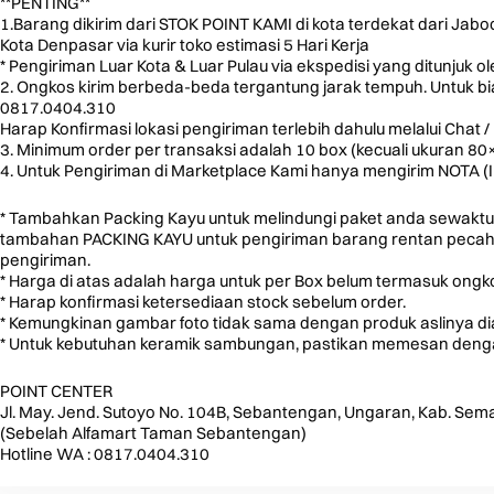
**PENTING**
1.Barang dikirim dari STOK POINT KAMI di kota terdekat dari Jab
Kota Denpasar via kurir toko estimasi 5 Hari Kerja
* Pengiriman Luar Kota & Luar Pulau via ekspedisi yang ditunjuk o
2. Ongkos kirim berbeda-beda tergantung jarak tempuh. Untuk biay
0817.0404.310
Harap Konfirmasi lokasi pengiriman terlebih dahulu melalui Chat / 
3. Minimum order per transaksi adalah 10 box (kecuali ukuran 8
4. Untuk Pengiriman di Marketplace Kami hanya mengirim NOTA (
* Tambahkan Packing Kayu untuk melindungi paket anda sewaktu
tambahan PACKING KAYU untuk pengiriman barang rentan pecah u
pengiriman.
* Harga di atas adalah harga untuk per Box belum termasuk ongko
* Harap konfirmasi ketersediaan stock sebelum order.
* Kemungkinan gambar foto tidak sama dengan produk aslinya d
* Untuk kebutuhan keramik sambungan, pastikan memesan dengan
POINT CENTER
Jl. May. Jend. Sutoyo No. 104B, Sebantengan, Ungaran, Kab. Sem
(Sebelah Alfamart Taman Sebantengan)
Hotline WA : 0817.0404.310