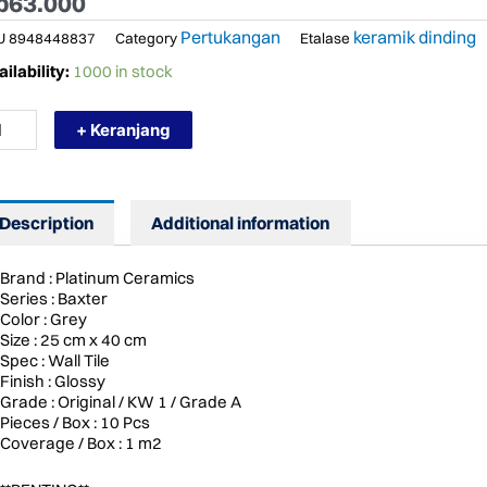
p
63.000
Pertukangan
keramik dinding
U
8948448837
Category
Etalase
RMURAH
ilability:
1000 in stock
ATINUM
RAMIK
+ Keranjang
/40
XTER
EY
ntity
Description
Additional information
Brand : Platinum Ceramics
Series : Baxter
Color : Grey
Size : 25 cm x 40 cm
Spec : Wall Tile
Finish : Glossy
Grade : Original / KW 1 / Grade A
Pieces / Box : 10 Pcs
Coverage / Box : 1 m2