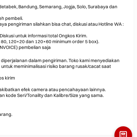
odetabek, Bandung, Semarang, Jogja, Solo, Surabaya dan
leh pembeli.
a pengiriman silahkan bisa chat, diskusi atau Hotline WA :
Diskusi untuk informasi total Ongkos Kirim.
0×80, 120×20 dan 120×60 minimum order 5 box).
INVOICE) pembelian saja
 diperjalanan dalam pengiriman. Toko kami menyediakan
ntuk meminimalisasi risiko barang rusak/cacat saat
s kirim
iakibatkan efek camera atau pencahayaan lainnya.
 kode Seri/Tonality dan Kalibre/Size yang sama.
arang.