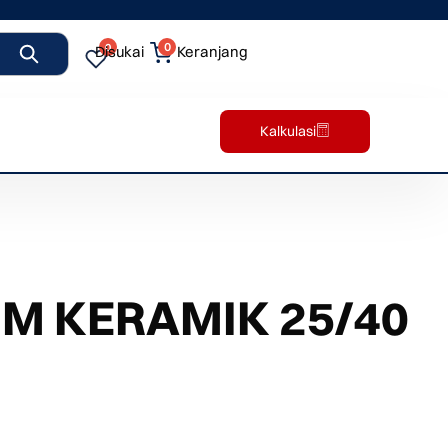
0
0
Disukai
Keranjang
Kalkulasi
M KERAMIK 25/40