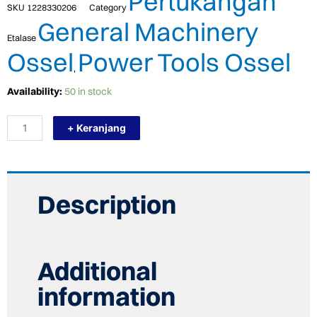
Pertukangan
SKU
1228330206
Category
General Machinery
Etalase
Ossel
Power Tools Ossel
,
TERMURAH
Availability:
50 in stock
PB
2414
+ Keranjang
MESIN
CUT
OFF
OSSEL
MESIN
POTONG
Description
BESI
quantity
Additional
information