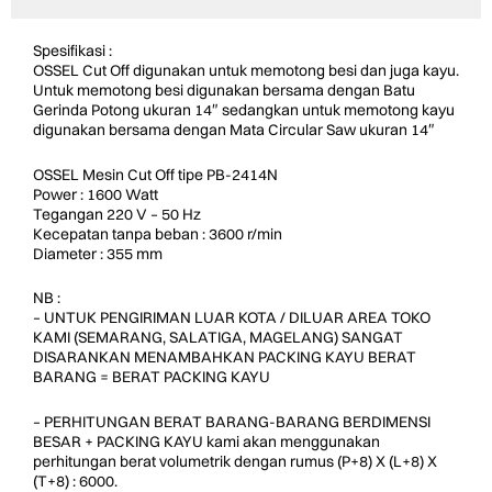
Spesifikasi :
OSSEL Cut Off digunakan untuk memotong besi dan juga kayu.
Untuk memotong besi digunakan bersama dengan Batu
Gerinda Potong ukuran 14″ sedangkan untuk memotong kayu
digunakan bersama dengan Mata Circular Saw ukuran 14″
OSSEL Mesin Cut Off tipe PB-2414N
Power : 1600 Watt
Tegangan 220 V – 50 Hz
Kecepatan tanpa beban : 3600 r/min
Diameter : 355 mm
NB :
– UNTUK PENGIRIMAN LUAR KOTA / DILUAR AREA TOKO
KAMI (SEMARANG, SALATIGA, MAGELANG) SANGAT
DISARANKAN MENAMBAHKAN PACKING KAYU BERAT
BARANG = BERAT PACKING KAYU
– PERHITUNGAN BERAT BARANG-BARANG BERDIMENSI
BESAR + PACKING KAYU kami akan menggunakan
perhitungan berat volumetrik dengan rumus (P+8) X (L+8) X
(T+8) : 6000.