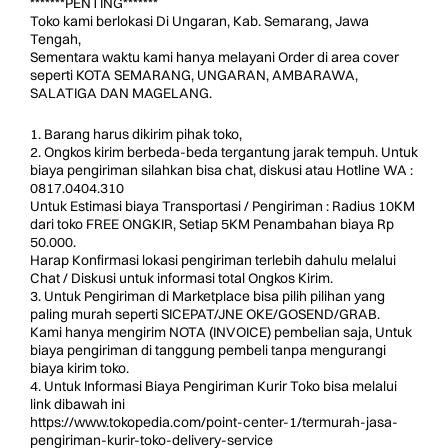
*******PENTING*******
Toko kami berlokasi Di Ungaran, Kab. Semarang, Jawa
Tengah,
Sementara waktu kami hanya melayani Order di area cover
seperti KOTA SEMARANG, UNGARAN, AMBARAWA,
SALATIGA DAN MAGELANG.
1. Barang harus dikirim pihak toko,
2. Ongkos kirim berbeda-beda tergantung jarak tempuh. Untuk
biaya pengiriman silahkan bisa chat, diskusi atau Hotline WA :
0817.0404.310
Untuk Estimasi biaya Transportasi / Pengiriman : Radius 10KM
dari toko FREE ONGKIR, Setiap 5KM Penambahan biaya Rp
50.000.
Harap Konfirmasi lokasi pengiriman terlebih dahulu melalui
Chat / Diskusi untuk informasi total Ongkos Kirim.
3. Untuk Pengiriman di Marketplace bisa pilih pilihan yang
paling murah seperti SICEPAT/JNE OKE/GOSEND/GRAB.
Kami hanya mengirim NOTA (INVOICE) pembelian saja, Untuk
biaya pengiriman di tanggung pembeli tanpa mengurangi
biaya kirim toko.
4. Untuk Informasi Biaya Pengiriman Kurir Toko bisa melalui
link dibawah ini
https://www.tokopedia.com/point-center-1/termurah-jasa-
pengiriman-kurir-toko-delivery-service