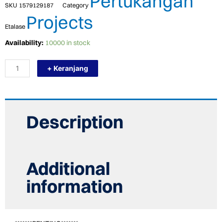
Pertukangan
SKU
1579129187
Category
Projects
Etalase
TERMURAH
Availability:
10000 in stock
PALET
KAYU
+ Keranjang
BEKAS
SERBAGUNA
MULTIFUNGSI
quantity
Description
Additional
information